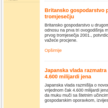
Britansko gospodarstvo p
tromjesečju
Britansko gospodarstvo u drugom 
odnosu na prva tri ovogodišnja mj
prvog tromjesečja 2001., potvrdio 
važeće procjene.
Opširnije
Japanska vlada razmatra n
4.600 milijardi jena
Japanska vlada razmišlja o novo
vrijednom čak 4.600 milijardi jena
da muku muči sa štetnim učincim
gospodarskim oporavkom, izvijesti