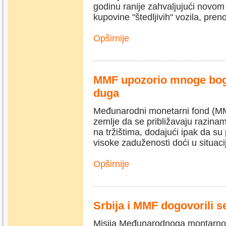
godinu ranije zahvaljujući novo
kupovine "štedljivih" vozila, pren
Opširnije
MMF upozorio mnoge boga
duga
Međunarodni monetarni fond (MM
zemlje da se približavaju razina
na tržištima, dodajući ipak da su
visoke zaduženosti doći u situac
Opširnije
Srbija i MMF dogovorili s
Misija Međunarodnoga montarnog