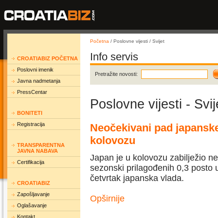
Početna
/ Poslovne vijesti / Svijet
Info servis
CROATIABIZ POČETNA
Poslovni imenik
Pretražite novosti:
Javna nadmetanja
PressCentar
Poslovne vijesti - Svij
BONITETI
Registracija
Neočekivani pad japanske
kolovozu
TRANSPARENTNA
JAVNA NABAVA
Japan je u kolovozu zabilježio ne
Certifikacija
sezonski prilagođenih 0,3 posto u
četvrtak japanska vlada.
CROATIABIZ
Zapošljavanje
Opširnije
Oglašavanje
Kontakt