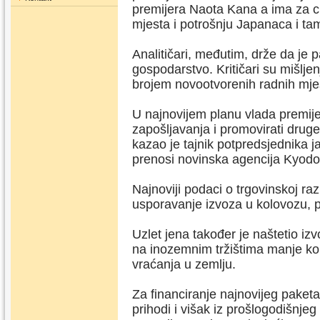
premijera Naota Kana a ima za cil
mjesta i potrošnju Japanaca i ta
Analitičari, međutim, drže da je
gospodarstvo. Kritičari su mišljen
brojem novootvorenih radnih mjest
U najnovijem planu vlada premijer
zapošljavanja i promovirati druge
kazao je tajnik potpredsjednika
prenosi novinska agencija Kyodo
Najnoviji podaci o trgovinskoj r
usporavanje izvoza u kolovozu, pr
Uzlet jena također je naštetio iz
na inozemnim tržištima manje kon
vraćanja u zemlju.
Za financiranje najnovijeg paketa 
prihodi i višak iz prošlogodišnje