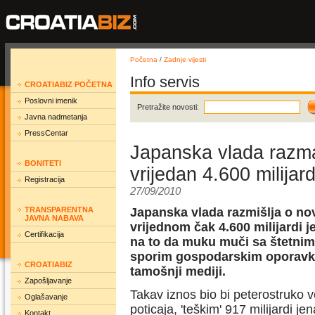
Početna
/
Zadnje vijesti
Info servis
CROATIABIZ POČETNA
Poslovni imenik
Pretražite novosti:
Javna nadmetanja
PressCentar
Japanska vlada razma
BONITETI
vrijedan 4.600 milijard
Registracija
27/09/2010
TRANSPARENTNA
Japanska vlada razmišlja o no
JAVNA NABAVA
vrijednom čak 4.600 milijardi je
Certifikacija
na to da muku muči sa štetnim
sporim gospodarskim oporavkom
CROATIABIZ
tamošnji mediji.
Zapošljavanje
Takav iznos bio bi peterostruko 
Oglašavanje
poticaja, 'teškim' 917 milijardi jen
Kontakt