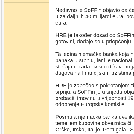
Nedavno je SoFFin objavio da će
u za daljnjih 40 milijardi eura, p
eura.
HRE je također dosad od SoFFina
gotovini, dodaje se u priopćenju.
Ta jedina njemačka banka koja nij
banaka u srpnju, lani je nacional
stečaja i otada ovisi o državnim 
dugova na financijskim tržištima
HRE je započeo s pokretanjem "
srpnju, a SoFFin je u srijedu obja
prebaciti imovinu u vrijednosti 19
odobrenje Europske komisije.
Posrnula njemačka banka uvelike 
temeljem kupovine obveznica čiji
Grčke, Irske, Italije, Portugala i 