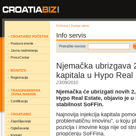
Početna
/
Zadnje vijesti
Info servis
CROATIABIZ POČETNA
Poslovni imenik
Pretražite novosti:
Javna nadmetanja
PressCentar
Njemačka ubrizgava 2
BONITETI
kapitala u Hypo Real
Registracija
23/09/2010
TRANSPARENTNA
Njemačka će ubrizgati novih 2,
JAVNA NABAVA
Hypo Real Estate, objavio je u
Certifikacija
stabilnost SoFFin.
Najnovija injekcija kapitala pom
CROATIABIZ
problematičnu imovinu", u koju pla
Zapošljavanje
pozicija i imovine koja nije od st
Oglašavanje
priopćenju SoFFina.
Kontakt