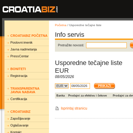
Početna
/ Usporedne tečajne liste
Info servis
CROATIABIZ POČETNA
Poslovni imenik
Pretražite novosti:
Javna nadmetanja
PressCentar
Usporedne tečajne liste
EUR
BONITETI
Registracija
08/05/2026
TRANSPARENTNA
JAVNA NABAVA
Banka
Prodajni za efektivu i čekove
Prodajni za de
Certifikacija
Isprintaj stranicu
CROATIABIZ
Zapošljavanje
Oglašavanje
Kontakt