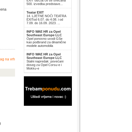
EXIT održat će se svečana
500. izvedba predstave...
jena
Teatar EXIT
14. LJETNE NOĆI TEATRA
EXITod 6.07. do 4.08. i od
7.09. do 16.09. 2023. ...
INFO WAE HR za Opel
Southeast Europe LLC
Opel ponovno uvodi GSe
kao podbrand za dinamične
modele automobila
INFO WAE HR za Opel
Southeast Europe LLC
ag na vrh
Stalni napredak: povećani
doseg za Opel Corsu-e i
Mokku-e
0