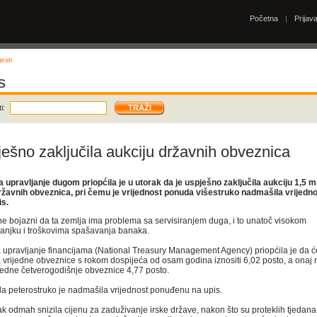
Početna
|
Prijav
esti
s
i:
ješno zaključila aukciju državnih obveznica
a upravljanje dugom priopćila je u utorak da je uspješno zaključila aukciju 1,5 mi
državnih obveznica, pri čemu je vrijednost ponuda višestruko nadmašila vrijedn
s.
e bojazni da ta zemlja ima problema sa servisiranjem duga, i to unatoč visokom
njku i troškovima spašavanja banaka.
a upravljanje financijama (National Treasury Management Agency) priopćila je da ć
a vrijedne obveznice s rokom dospijeća od osam godina iznositi 6,02 posto, a onaj
ijedne četverogodišnje obveznice 4,77 posto.
a peterostruko je nadmašila vrijednost ponuđenu na upis.
rak odmah snizila cijenu za zaduživanje irske države, nakon što su proteklih tjedan