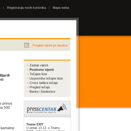
a
|
Registracija novih korisnika
|
Mapa weba
Pregled vijesti po danima
Zadnje vijesti
Poslovne vijesti
Tečajne liste
lijardi
Usporedne tečajne liste
ost
Cross tablica tečaja
Pregled tečaja
Banke i štedionice
e prinos
 na 500
Teatar EXIT
a kamatne
U petak 13.12. u Teatru