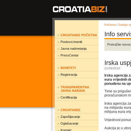
Početna
/
Zadnje vij
Info servi
CROATIABIZ POČETNA
Poslovni imenik
Pretražite novost
Javna nadmetanja
PressCentar
Irska usp
BONITETI
21/09/2010
Registracija
Irska agencija z
eura vrijednih 
ponuđenu na upi
TRANSPARENTNA
JAVNA NABAVA
Time su prigušen
proračunskom ma
Certifikacija
Irska agencija z
na milijardu eur
CROATIABIZ
milijuna eura vr
Zapošljavanje
Vrijednost ponud
Oglašavanje
Aukcija je u uto
Kontakt