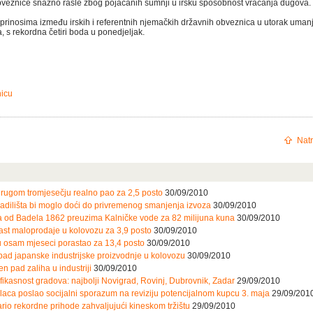
bveznice snažno rasle zbog pojačanih sumnji u irsku sposobnost vraćanja dugova.
u prinosima između irskih i referentnih njemačkih državnih obveznica u utorak uman
, s rekordna četiri boda u ponedjeljak.
nicu
Natr
rugom tromjesečju realno pao za 2,5 posto
30/09/2010
adilišta bi moglo doći do privremenog smanjenja izvoza
30/09/2010
pa od Badela 1862 preuzima Kalničke vode za 82 milijuna kuna
30/09/2010
ast maloprodaje u kolovozu za 3,9 posto
30/09/2010
u osam mjeseci porastao za 13,4 posto
30/09/2010
ad japanske industrijske proizvodnje u kolovozu
30/09/2010
n pad zaliha u industriji
30/09/2010
kasnost gradova: najbolji Novigrad, Rovinj, Dubrovnik, Zadar
29/09/2010
laca poslao socijalni sporazum na reviziju potencijalnom kupcu 3. maja
29/09/201
rio rekordne prihode zahvaljujući kineskom tržištu
29/09/2010