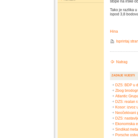
stope na irske o
Tako je razlika 
ispod 3,8 bodova
Hina
Isprintaj stra
Natrag
ZADNJE VIJESTI
DZS: BDP u d
Zbog brodogr
Atlantic Gru
DZS: realan r
Kosor: izvoz 
Neočekivani p
DZS: nastavlje
Ekonomska efi
Sindikat meta
Porsche ostva