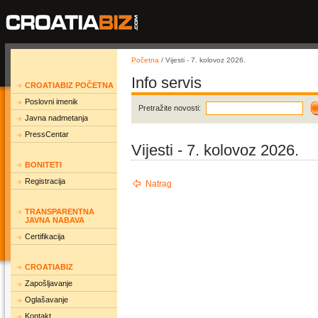
Početna
/ Vijesti - 7. kolovoz 2026.
Info servis
CROATIABIZ POČETNA
Poslovni imenik
Pretražite novosti:
Javna nadmetanja
PressCentar
Vijesti - 7. kolovoz 2026.
BONITETI
Registracija
Natrag
TRANSPARENTNA
JAVNA NABAVA
Certifikacija
CROATIABIZ
Zapošljavanje
Oglašavanje
Kontakt