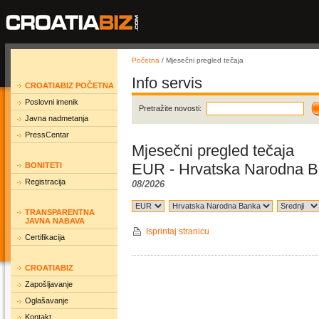
Početna
/ Mjesečni pregled tečaja
Info servis
CROATIABIZ POČETNA
Poslovni imenik
Pretražite novosti:
Javna nadmetanja
PressCentar
Mjesečni pregled tečaja
EUR - Hrvatska Narodna Ba
BONITETI
Registracija
08/2026
TRANSPARENTNA
JAVNA NABAVA
Isprintaj stranicu
Certifikacija
CROATIABIZ
Zapošljavanje
Oglašavanje
Kontakt