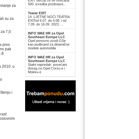
EXIT održat će se svečana
500. izvedba predstave...
i manje za
Teatar EXIT
14. LJETNE NOĆI TEATRA
li su za
EXITod 6.07. do 4.08. i od
7.09. do 16.09. 2023. ...
 za 7,0
INFO WAE HR za Opel
Southeast Europe LLC
Opel ponovno uvodi GSe
na prvo
kao podbrand za dinamične
modele automobila
bno pak
4,8
INFO WAE HR za Opel
Southeast Europe LLC
Stalni napredak: povećani
u 2010. u
doseg za Opel Corsu-e i
Mokku-e
to
štenju i
rast
poslovnim