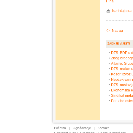
Hina
Isprintaj stra
Natrag
ZADNJE VIJESTI
DZS: BDP u d
Zbog brodogr
Atlantic Gru
DZS: realan r
Kosor: izvoz 
Neočekivani p
DZS: nastavlje
Ekonomska efi
Sindikat meta
Porsche ostva
Početna
|
Oglašavanje
|
Kontakt