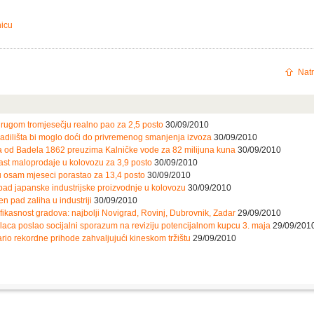
nicu
Natr
rugom tromjesečju realno pao za 2,5 posto
30/09/2010
adilišta bi moglo doći do privremenog smanjenja izvoza
30/09/2010
pa od Badela 1862 preuzima Kalničke vode za 82 milijuna kuna
30/09/2010
ast maloprodaje u kolovozu za 3,9 posto
30/09/2010
u osam mjeseci porastao za 13,4 posto
30/09/2010
ad japanske industrijske proizvodnje u kolovozu
30/09/2010
n pad zaliha u industriji
30/09/2010
kasnost gradova: najbolji Novigrad, Rovinj, Dubrovnik, Zadar
29/09/2010
laca poslao socijalni sporazum na reviziju potencijalnom kupcu 3. maja
29/09/201
rio rekordne prihode zahvaljujući kineskom tržištu
29/09/2010