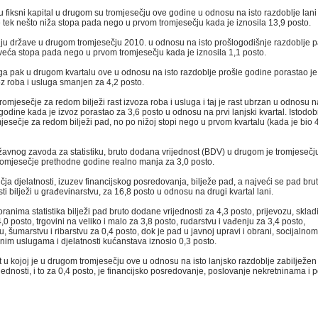
a u fiksni kapital u drugom su tromjesečju ove godine u odnosu na isto razdoblje lan
je tek nešto niža stopa pada nego u prvom tromjesečju kada je iznosila 13,9 posto.
nju države u drugom tromjesečju 2010. u odnosu na isto prošlogodišnje razdoblje pa
e veća stopa pada nego u prvom tromjesečju kada je iznosila 1,1 posto.
uga pak u drugom kvartalu ove u odnosu na isto razdoblje prošle godine porastao je
oz roba i usluga smanjen za 4,2 posto.
tromjesečje za redom bilježi rast izvoza roba i usluga i taj je rast ubrzan u odnosu 
godine kada je izvoz porastao za 3,6 posto u odnosu na prvi lanjski kvartal. Istodo
esečje za redom bilježi pad, no po nižoj stopi nego u prvom kvartalu (kada je bio 
vnog zavoda za statistiku, bruto dodana vrijednost (BDV) u drugom je tromjesečj
romjesečje prethodne godine realno manja za 3,0 posto.
ja djelatnosti, izuzev financijskog posredovanja, bilježe pad, a najveći se pad bru
i bilježi u građevinarstvu, za 16,8 posto u odnosu na drugi kvartal lani.
oranima statistika bilježi pad bruto dodane vrijednosti za 4,3 posto, prijevozu, skladi
 posto, trgovini na veliko i malo za 3,8 posto, rudarstvu i vađenju za 3,4 posto,
vu, šumarstvu i ribarstvu za 0,4 posto, dok je pad u javnoj upravi i obrani, socijalnom
nim uslugama i djelatnosti kućanstava iznosio 0,3 posto.
t u kojoj je u drugom tromjesečju ove u odnosu na isto lanjsko razdoblje zabilježen 
jednosti, i to za 0,4 posto, je financijsko posredovanje, poslovanje nekretninama i 