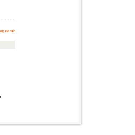
ag na vrh
0