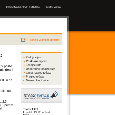
a
|
Registracija novih korisnika
|
Mapa weba
Pregled vijesti po danima
o
Zadnje vijesti
Poslovne vijesti
Tečajne liste
2,5 posto
Usporedne tečajne liste
ući time i
Cross tablica tečaja
Pregled tečaja
 BDP-a na
Banke i štedionice
 utjecao
a 2,5
je u prvom
08.
Teatar EXIT
U petak 13.12. u Teatru