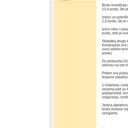
Bruto investicij
13,4 posto, što 
Izdaci za potroš
1,8 posto, što j
Izvoz roba i usl
posto, dok je uv
Statistika drugo 
tromjesečje ove 
uvoz sedmo tromj
posto).
Po podacima Drža
odnosu na isto t
Pritom sva područ
dodane vrijednost
U hotelima i rest
vezama pad za 4,0
poljoprivredi, lo
osiguranju, osob
Jedina djelatnos
bruto dodane vri
uslugama.