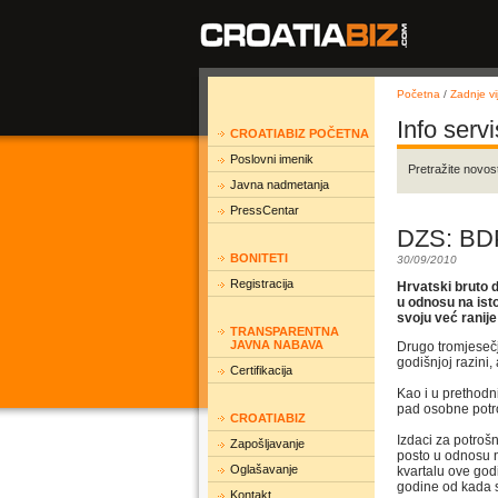
Početna
/
Zadnje vij
Info servi
CROATIABIZ POČETNA
Poslovni imenik
Pretražite novost
Javna nadmetanja
PressCentar
DZS: BDP
BONITETI
30/09/2010
Registracija
Hrvatski bruto 
u odnosu na isto
svoju već ranije
TRANSPARENTNA
JAVNA NABAVA
Drugo tromjesečj
godišnjoj razini,
Certifikacija
Kao i u prethodn
pad osobne potroš
CROATIABIZ
Izdaci za potroš
Zapošljavanje
posto u odnosu n
Oglašavanje
kvartalu ove god
godine od kada s
Kontakt