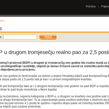
Početna
|
Prijav
esti
s
i:
 u drugom tromjesečju realno pao za 2,5 post
domaći proizvod (BDP) u drugom je tromjesečju ove godine bio realno manji za 
 prošlogodišnje razdoblje, objavio je danas Državni zavod za statistiku potvrđuj
 objavljenu prvu procjenu.
e ove godine je šesti kvartal za redom u kojem Hrvatska bilježi pad tromjesečnog
 a stopa pada od 2,5 posto ista je kao i u prvom ovogodišnjem kvartalu.
ih pet tromjesečja tako je i u drugom tromjesečju ove godine na pad BDP-a najviše
nje te pad bruto investicija u fiksni kapital.
nju kućanstava, najveća kategorija u BDP-u, u drugom su kvartalu ove godine pali z
a drugo tromjesečje lani. To je usporavanje pada osobne potrošnje s obzirom da 
ine taj pad iznosio 4,1 posto te ujedno i najniža stopa pada od četvrtog kvartala 20
e bilježi pad osobne potrošnje.