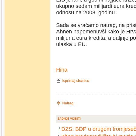
ukupno sedam milijardi eura kred
odnosu na 2008. godinu.
Sada se vraćamo natrag, na pristup
Ahnen napomenuvši kako je Hrvat
milijuna eura kredita, a daljnje p
ulaska u EU.
Hina
Isprintaj stranicu
Natrag
ZADNJE VIJESTI
DZS: BDP u drugom tromjesečj