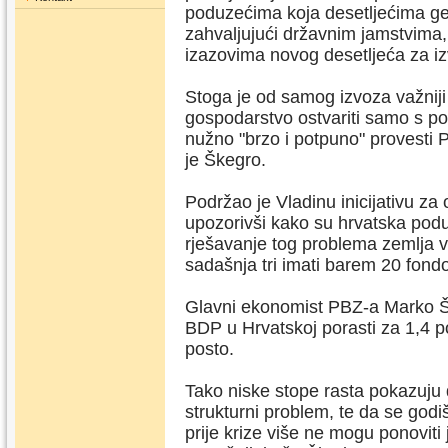
poduzećima koja desetljećima gen
zahvaljujući državnim jamstvima, 
izazovima novog desetljeća za iz
Stoga je od samog izvoza važniji 
gospodarstvo ostvariti samo s po
nužno "brzo i potpuno" provesti
je Škegro.
Podržao je Vladinu inicijativu za
upozorivši kako su hrvatska podu
rješavanje tog problema zemlja v
sadašnja tri imati barem 20 fondo
Glavni ekonomist PBZ-a Marko Šk
BDP u Hrvatskoj porasti za 1,4 p
posto.
Tako niske stope rasta pokazuju 
strukturni problem, te da se godi
prije krize više ne mogu ponoviti 