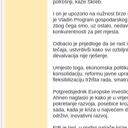
potrošnji, kaže Škreb.
I on je upozorio na nužnost brze 
je Vladin Program gospodarskog 
zbog čega smo, uz ostalo, nedavno
konkurentnosti za pet mjesta.
Odbacio je prijedloge da se rast
tečaja, ustvrdivši kako svi ozbilj
devalvacija nije rješenje.
Umjesto toga, ekonomska politika
konsolidaciju, reformu javne uprav
fleksibilizaciju tržišta rada, smat
Potpredsjednik Europske investic
Ahnen naglasio je kako je u vrije
pokretanje razvoja, posebice kr
sada, kada je kriza u najvećem di
održivi, inovativni razvoj.
EIB je lani, u godini najjače kri