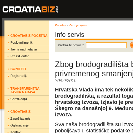
Početna
/
Zadnje vijesti
Info servis
CROATIABIZ POČETNA
Poslovni imenik
Pretražite novosti:
Javna nadmetanja
PressCentar
Zbog brodogradilišta 
BONITETI
privremenog smanjenj
Registracija
30/09/2010
TRANSPARENTNA
Hrvatska Vlada ima tek nekoli
JAVNA NABAVA
brodogradilišta, a rezultat to
Certifikacija
hrvatskog izvoza, izjavio je p
Škegro na današnjoj 9. Međuna
CROATIABIZ
izvoza.
Zapošljavanje
Sva naša brodogradilišta su izvoz
Oglašavanje
poboljšavaju statističke podatke 
Kontakt