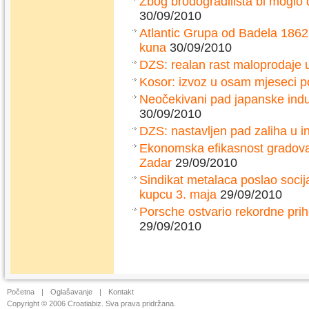
Zbog brodogradilišta bi moglo
30/09/2010
Atlantic Grupa od Badela 1862
kuna
30/09/2010
DZS: realan rast maloprodaje 
Kosor: izvoz u osam mjeseci p
Neočekivani pad japanske indu
30/09/2010
DZS: nastavljen pad zaliha u in
Ekonomska efikasnost gradova: 
Zadar
29/09/2010
Sindikat metalaca poslao socij
kupcu 3. maja
29/09/2010
Porsche ostvario rekordne prih
29/09/2010
Početna
|
Oglašavanje
|
Kontakt
Copyright © 2006 Croatiabiz. Sva prava pridržana.