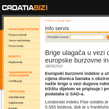
Početna
/
Zadnje vijesti
Info servis
CROATIABIZ POČETNA
Poslovni imenik
Pretražite novosti:
Javna nadmetanja
PressCentar
Brige ulagača u vezi 
BONITETI
europske burzovne i
Registracija
28/09/2010
TRANSPARENTNA
Europski burzovni indeksi u u
JAVNA NABAVA
cijena dionica banaka s obzir
Certifikacija
našle brige u vezi dugova rubn
tržištu dijelom se pripisuje 
CROATIABIZ
podataka iz SAD-a.
Zapošljavanje
Londonski indeks Ftse oslabio je
Oglašavanje
5.555 bodova, dok je u frankfurt
Kontakt