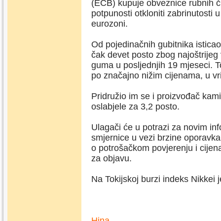
(ECB) kupuje obveznice rubnih č
potpunosti otkloniti zabrinutosti
eurozoni.
Od pojedinačnih gubitnika isticao 
čak devet posto zbog najoštrijeg
guma u posljednjih 19 mjeseci. T
po značajno nižim cijenama, u vrij
Pridružio im se i proizvođač kam
oslabjele za 3,2 posto.
Ulagači će u potrazi za novim in
smjernice u vezi brzine oporavka
o potrošačkom povjerenju i cije
za objavu.
Na Tokijskoj burzi indeks Nikkei 
Hina