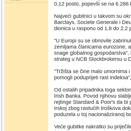
0,12 posto, popevši se na 6.286
Najveći gubitnici u takvom su ok
Barclays, Societe Generale i Deu
dionica u rasponu od 1,8 do 2,2 
"U Europi su se obnovile zabrinu
zemljama članicama eurozone, a o
snage globalnog gospodarstva", 
strateg u NCB Stockbrokersu u D
"Tržišta se čine malo umornima i
pomogli poduprijeti rast indeksa"
Od ostalih pripadnika toga sektora
Irish Banka. Povod njihovu slablj
rejtinge Standard & Poor's da bi 
Irskoj zbog rastućih troškova doka
poduzela u toj nacionaliziranoj b
Veće gubitke nakratko su priječi