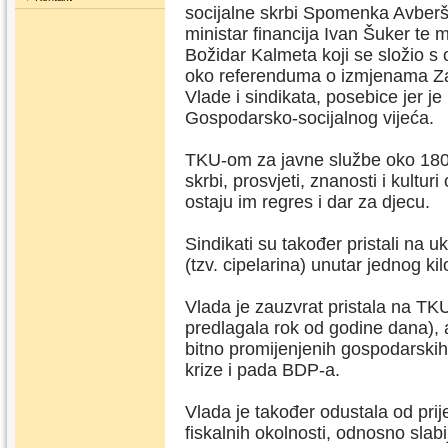
socijalne skrbi Spomenka Avberše
ministar financija Ivan Šuker te m
Božidar Kalmeta koji se složio 
oko referenduma o izmjenama Za
Vlade i sindikata, posebice jer j
Gospodarsko-socijalnog vijeća.
TKU-om za javne službe oko 180.
skrbi, prosvjeti, znanosti i kultu
ostaju im regres i dar za djecu.
Sindikati su također pristali na 
(tzv. cipelarina) unutar jednog k
Vlada je zauzvrat pristala na TKU 
predlagala rok od godine dana), 
bitno promijenjenih gospodarskih
krize i pada BDP-a.
Vlada je također odustala od pri
fiskalnih okolnosti, odnosno slab