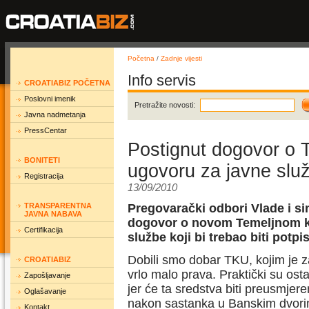
Početna
/
Zadnje vijesti
Info servis
CROATIABIZ POČETNA
Poslovni imenik
Pretražite novosti:
Javna nadmetanja
PressCentar
Postignut dogovor o 
BONITETI
ugovoru za javne služ
Registracija
13/09/2010
TRANSPARENTNA
Pregovarački odbori Vlade i sin
JAVNA NABAVA
dogovor o novom Temeljnom k
Certifikacija
službe koji bi trebao biti pot
Dobili smo dobar TKU, kojim je
CROATIABIZ
vrlo malo prava. Praktički su os
Zapošljavanje
jer će ta sredstva biti preusmjere
Oglašavanje
nakon sastanka u Banskim dvorim
Kontakt