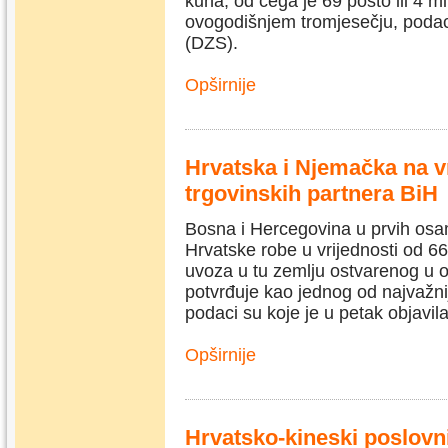
kuna, od čega je 69 posto ili 4 m
ovogodišnjem tromjesečju, podac
(DZS).
Opširnije
Hrvatska i Njemačka na v
trgovinskih partnera BiH
Bosna i Hercegovina u prvih osa
Hrvatske robe u vrijednosti od 6
uvoza u tu zemlju ostvarenog u 
potvrđuje kao jednog od najvažnij
podaci su koje je u petak objavila
Opširnije
Hrvatsko-kineski poslovn