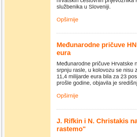
hrvatskih cestovnih prijevoznika M
službenika u Sloveniji.
Opširnije
Međunarodne pričuve HNB-
eura
Međunarodne pričuve Hrvatske na
srpnju rasle, u kolovozu se nisu z
11,4 milijarde eura bila za 23 po
prošle godine, objavila je sredi
Opširnije
J. Rifkin i N. Christakis 
rastemo"