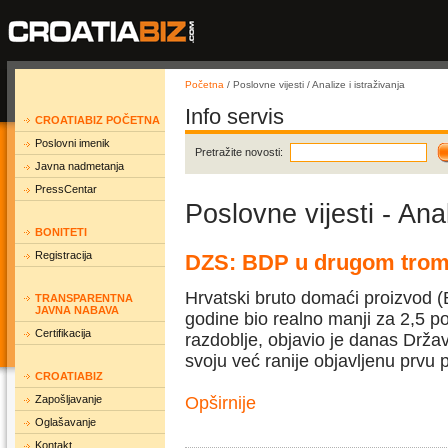
Početna
/ Poslovne vijesti / Analize i istraživanja
Info servis
CROATIABIZ POČETNA
Poslovni imenik
Pretražite novosti:
Javna nadmetanja
PressCentar
Poslovne vijesti - Anal
BONITETI
Registracija
DZS: BDP u drugom tromj
Hrvatski bruto domaći proizvod 
TRANSPARENTNA
JAVNA NABAVA
godine bio realno manji za 2,5 p
Certifikacija
razdoblje, objavio je danas Državn
svoju već ranije objavljenu prvu 
CROATIABIZ
Zapošljavanje
Opširnije
Oglašavanje
Kontakt