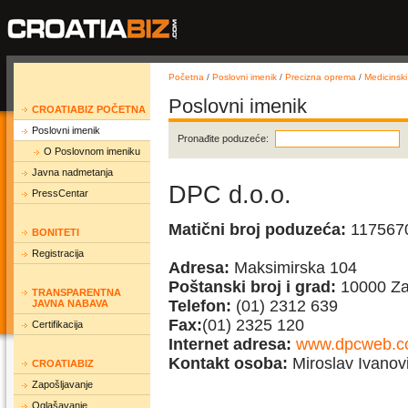
Početna
/
Poslovni imenik
/
Precizna oprema
/
Medicinski
Poslovni imenik
CROATIABIZ POČETNA
Poslovni imenik
Pronađite poduzeće:
O Poslovnom imeniku
Javna nadmetanja
DPC d.o.o.
PressCentar
Matični broj poduzeća:
117567
BONITETI
Registracija
Adresa:
Maksimirska 104
Poštanski broj i grad:
10000 Za
TRANSPARENTNA
Telefon:
(01) 2312 639
JAVNA NABAVA
Fax:
(01) 2325 120
Certifikacija
Internet adresa:
www.dpcweb.
Kontakt osoba:
Miroslav Ivanović
CROATIABIZ
Zapošljavanje
Oglašavanje