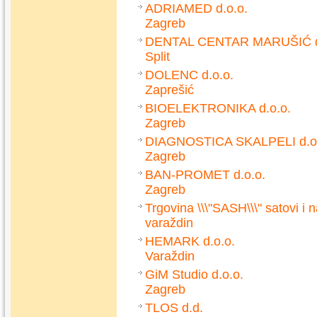
ADRIAMED d.o.o.
Zagreb
DENTAL CENTAR MARUŠIĆ d
Split
DOLENC d.o.o.
Zaprešić
BIOELEKTRONIKA d.o.o.
Zagreb
DIAGNOSTICA SKALPELI d.o
Zagreb
BAN-PROMET d.o.o.
Zagreb
Trgovina \\\"SASH\\\" satovi i n
varaždin
HEMARK d.o.o.
Varaždin
GiM Studio d.o.o.
Zagreb
TLOS d.d.