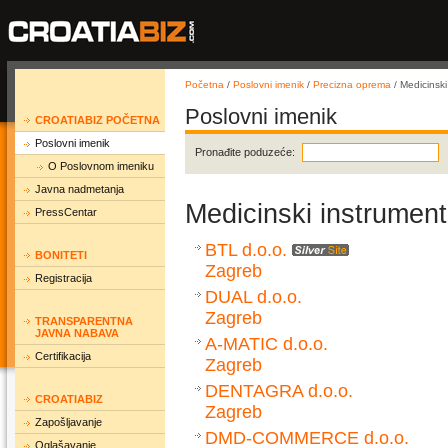
Početna
/
Poslovni imenik
/
Precizna oprema
/ Medicinski
Poslovni imenik
CROATIABIZ POČETNA
Poslovni imenik
Pronađite poduzeće:
O Poslovnom imeniku
Javna nadmetanja
Medicinski instrument
PressCentar
BTL d.o.o.
BONITETI
Zagreb
Registracija
DUAL d.o.o.
Zagreb
TRANSPARENTNA
JAVNA NABAVA
A-MATIC d.o.o.
Certifikacija
Zagreb
DENTAGRA d.o.o.
CROATIABIZ
Zagreb
Zapošljavanje
DMD-COMMERCE d.o.o.
Oglašavanje