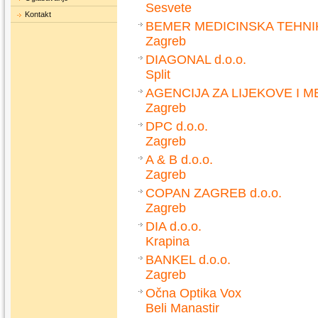
Sesvete
Kontakt
BEMER MEDICINSKA TEHNIKA
Zagreb
DIAGONAL d.o.o.
Split
AGENCIJA ZA LIJEKOVE I 
Zagreb
DPC d.o.o.
Zagreb
A & B d.o.o.
Zagreb
COPAN ZAGREB d.o.o.
Zagreb
DIA d.o.o.
Krapina
BANKEL d.o.o.
Zagreb
Očna Optika Vox
Beli Manastir