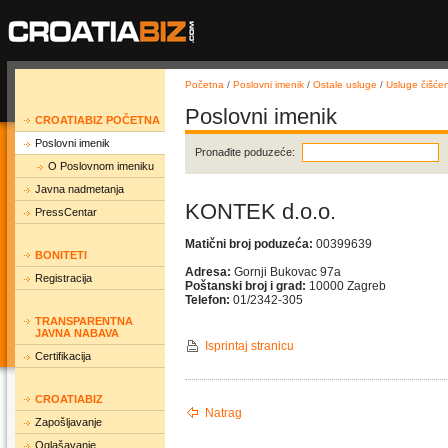
Početna
/
Poslovni imenik
/
Ostale usluge
/
Usluge čišće
Poslovni imenik
CROATIABIZ POČETNA
Poslovni imenik
Pronađite poduzeće:
O Poslovnom imeniku
Javna nadmetanja
KONTEK d.o.o.
PressCentar
Matični broj poduzeća:
00399639
BONITETI
Adresa:
Gornji Bukovac 97a
Registracija
Poštanski broj i grad:
10000 Zagreb
Telefon:
01/2342-305
TRANSPARENTNA
JAVNA NABAVA
Isprintaj stranicu
Certifikacija
CROATIABIZ
Natrag
Zapošljavanje
Oglašavanje