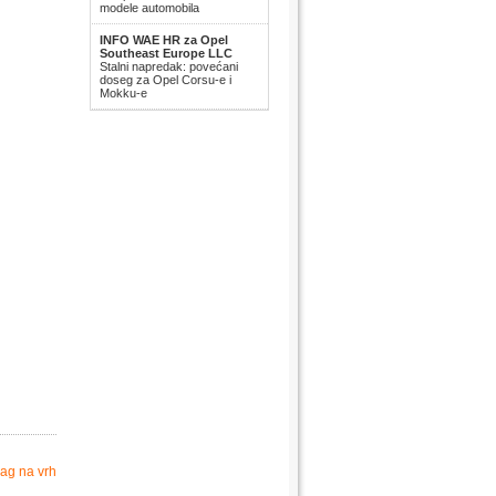
modele automobila
INFO WAE HR za Opel
Southeast Europe LLC
Stalni napredak: povećani
doseg za Opel Corsu-e i
Mokku-e
ag na vrh