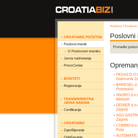
Početna
/
Poslovni 
Poslovni
CROATIABIZ POČETNA
Poslovni imenik
Pronađite poduz
O Poslovnom imeniku
Javna nadmetanja
Opremanje
PressCentar
PEGAZ D.O.
BONITETI
Dubrovnik Z
BAREGEL d.o
Registracija
Podstrana
ANGRO d.o.o
TRANSPARENTNA
Medulin
JAVNA NABAVA
DENIER d.o.
Zagreb
Certifikacija
AGS GASTRO 
Zagreb
CROATIABIZ
COMMO d.o.
Pula
Zapošljavanje
AUTOMATIC 
Oglašavanje