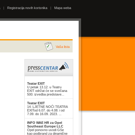
a
|
Registracija novih korisnika
|
Mapa weba
Vaša lista
Teatar EXIT
U petak 13.12. u Teatru
EXIT održat će se svečana
500. izvedba predstave...
Teatar EXIT
14. LJETNE NOĆI TEATRA
EXITod 6.07. do 4.08. i od
7.09. do 16.09. 2023. ...
INFO WAE HR za Opel
Southeast Europe LLC
Opel ponovno uvodi GSe
kao podbrand za dinamične