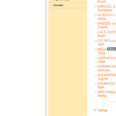
Buzet
Kontakt
BAREGEL d.o
Podstrana
ALTEA d.o.o.
Zadar
DEKODE d.o
Zagreb
A.G.S. GAST
Buzin
CO. IVAS d.o
Split
MEGA
Sisak
ASTRAEA d.o
Sisak
OPREMA TINA
Karlovac
ALEXANDER
Zagreb
DALMACIJA B
Split
BITECHNIQUE
Rijeka
Natrag