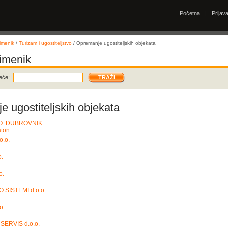
Početna
|
Prijav
imenik
/
Turizam i ugostiteljstvo
/ Opremanje ugostiteljskih objekata
 imenik
eće:
 ugostiteljskih objekata
O. DUBROVNIK
aton
.o.
.
o.
SISTEMI d.o.o.
o.
SERVIS d.o.o.