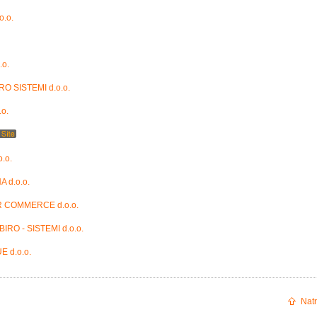
.o.
.o.
RO SISTEMI d.o.o.
.o.
.o.
 d.o.o.
 COMMERCE d.o.o.
IRO - SISTEMI d.o.o.
 d.o.o.
Natr