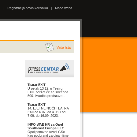
a
|
Registracija novih korisnika
|
Mapa weba
Vaša lista
Teatar EXIT
U petak 13.12. u Teatru
EXIT održat će se svečana
500. izvedba predstave...
Teatar EXIT
14. LJETNE NOĆI TEATRA
EXITod 6.07. do 4.08. i od
7.09. do 16.09. 2023. ...
INFO WAE HR za Opel
Southeast Europe LLC
Opel ponovno uvodi GSe
kao podbrand za dinamične