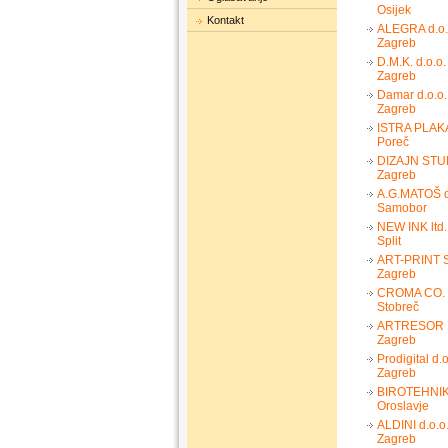
Osijek
Kontakt
ALEGRA d.o.
Zagreb
D.M.K. d.o.o.
Zagreb
Damar d.o.o.
Zagreb
ISTRA PLAK
Poreč
DIZAJN STUD
Zagreb
A.G.MATOŠ d
Samobor
NEW INK ltd.
Split
ART-PRINT 
Zagreb
CROMA CO. d
Stobreč
ARTRESOR N
Zagreb
Prodigital d.o
Zagreb
BIROTEHNIK 
Oroslavje
ALDINI d.o.o
Zagreb