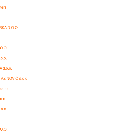
ters
SKA D.O.O.
a
O.O.
o.o.
 d.o.o.
AZINOVIĆ d.o.o.
tudio
o.o.
a
.o.o.
O.O.
a