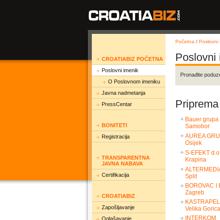
Početna
/
Poslovni 
Poslovni
CROATIABIZ POČETNA
Poslovni imenik
Pronađite poduz
O Poslovnom imeniku
Javna nadmetanja
Priprema 
PressCentar
Bauer grupa 
BONITETI
Samobor
AUREA GRUP
Registracija
Osijek
S-EFEKT d.o
TRANSPARENTNA
Krapina
JAVNA NABAVA
ALTERMEDIA
Certifikacija
Split
BOROVAC I 
Zagreb
CROATIABIZ
KASTRAPELI 
Zapošljavanje
Velika Goric
INTERKOM
Oglašavanje