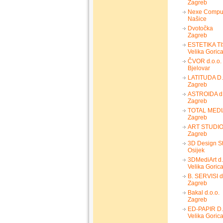
Zagreb
Nexe Compu
Našice
Dvotočka
Zagreb
ESTETIKA TI
Velika Goric
ČVOR d.o.o.
Bjelovar
LATITUDA D.
Zagreb
ASTROIDA d.
Zagreb
TOTAL MEDIA
Zagreb
ART STUDIO 
Zagreb
3D Design S
Osijek
3DMediArt d.
Velika Goric
B. SERVISI d
Zagreb
Bakal d.o.o.
Zagreb
ED-PAPIR D.
Velika Goric