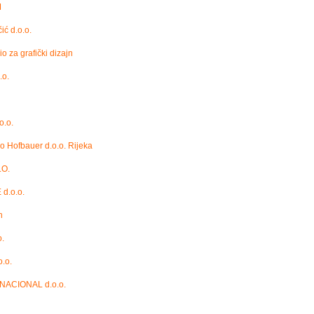
M
ić d.o.o.
o za grafički dizajn
.o.
o.o.
io Hofbauer d.o.o. Rijeka
.O.
d.o.o.
n
o.
.o.
NACIONAL d.o.o.