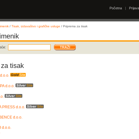
Početna
|
Prijav
imenik
/
Tisak, izdavaštvo i grafičke usluge
/ Priprema za tisak
 imenik
eće:
za tisak
d.o.o.
A d.o.o.
.o.
 PRESS d.o.o.
BENCE d.o.o.
d.o.o.
a