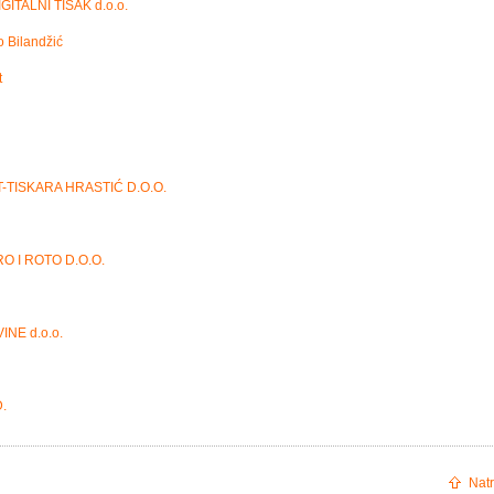
ITALNI TISAK d.o.o.
o Bilandžić
t
-TISKARA HRASTIĆ D.O.O.
O I ROTO D.O.O.
INE d.o.o.
.
Natr