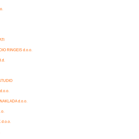
o.
ATI
IO RINGEIS d.o.o.
.d.
STUDIO
.o.o.
AKLADA d.o.o.
.o.
d.o.o.
.