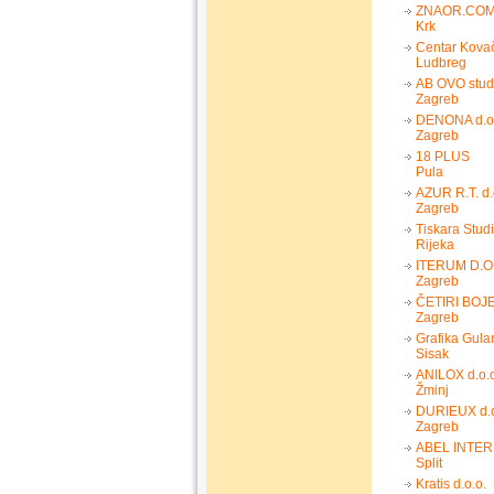
ZNAOR.CO
Krk
Centar Kovač
Ludbreg
AB OVO studi
Zagreb
DENONA d.o
Zagreb
18 PLUS
Pula
AZUR R.T. d.
Zagreb
Tiskara Stud
Rijeka
ITERUM D.O
Zagreb
ČETIRI BOJE 
Zagreb
Grafika Gula
Sisak
ANILOX d.o.
Žminj
DURIEUX d.o
Zagreb
ABEL INTER
Split
Kratis d.o.o.