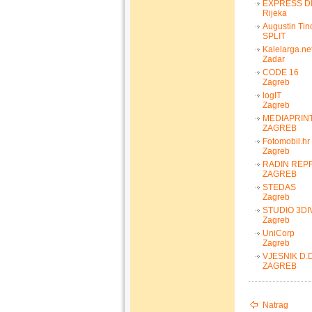
EXPRESS DIG
Rijeka
Augustin Tin
SPLIT
Kalelarga.ne
Zadar
CODE 16
Zagreb
logIT
Zagreb
MEDIAPRINT
ZAGREB
Fotomobil.hr
Zagreb
RADIN REPR
ZAGREB
STEDAS
Zagreb
STUDIO 3DIV
Zagreb
UniCorp
Zagreb
VJESNIK D.D
ZAGREB
Natrag