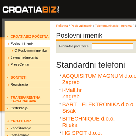
Početna
/
Poslovni imenik
/
Telekomunikacije i oprema
/ S
Poslovni imenik
CROATIABIZ POČETNA
Poslovni imenik
Pronađite poduzeće:
O Poslovnom imeniku
Javna nadmetanja
Standardni telefoni
PressCentar
ACQUISITUM MAGNUM d.o.o
BONITETI
Zagreb
Registracija
i-Mall.hr
Zagreb
TRANSPARENTNA
JAVNA NABAVA
BART - ELEKTRONIKA d.o.o.
Certifikacija
Sisak
BITECHNIQUE d.o.o.
CROATIABIZ
Rijeka
Zapošljavanje
HG SPOT d.o.o.
Oglašavanje