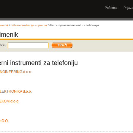
Početna
|
Prijav
imenik
/
Telekomunikacije i oprema
/ Alati i mjerni instrumenti za telefoniju
 imenik
eće:
erni instrumenti za telefoniju
GINEERING d.o.o.
LEKTRONIKA d.o.o.
KOM d.o.o.
.O.O.