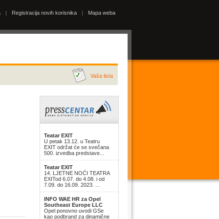
a
|
Registracija novih korisnika
|
Mapa weba
Vaša lista
Teatar EXIT
U petak 13.12. u Teatru
EXIT održat će se svečana
500. izvedba predstave...
Teatar EXIT
14. LJETNE NOĆI TEATRA
EXITod 6.07. do 4.08. i od
7.09. do 16.09. 2023. ...
INFO WAE HR za Opel
Southeast Europe LLC
Opel ponovno uvodi GSe
kao podbrand za dinamične