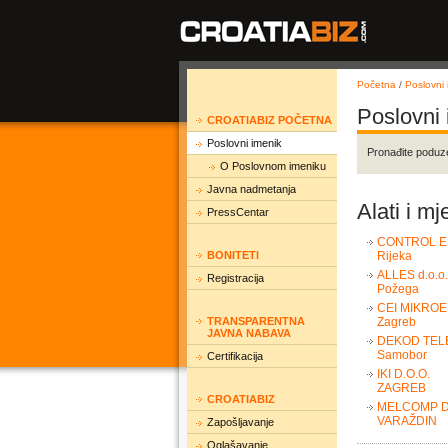
Početna
/
Poslovni 
Poslovni
CROATIABIZ POČETNA
Poslovni imenik
Pronađite poduz
O Poslovnom imeniku
Javna nadmetanja
Alati i mj
PressCentar
CONTROL EN
BONITETI
Rijeka
ALLES d.o.o.
Registracija
Požega
CEI MIKROE
TRANSPARENTNA
Zagreb
JAVNA NABAVA
DEKOD TELE
Samobor
Certifikacija
IKI D.O.O.
ZAGREB
CROATIABIZ
MELCOMP D
VARAŽDIN
Zapošljavanje
Oglašavanje