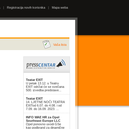
a
|
Registracija novih korisnika
|
Mapa weba
Vaša lista
Teatar EXIT
U petak 13.12. u Teatru
EXIT održat će se svečana
500. izvedba predstave...
Teatar EXIT
14. LJETNE NOĆI TEATRA
EXITod 6.07. do 4.08. i od
7.09. do 16.09. 2023. ...
INFO WAE HR za Opel
Southeast Europe LLC
Opel ponovno uvodi GSe
kao podbrand za dinamične