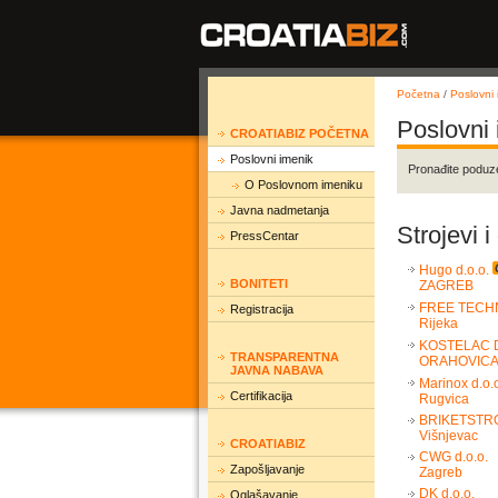
Početna
/
Poslovni 
Poslovni
CROATIABIZ POČETNA
Poslovni imenik
Pronađite poduz
O Poslovnom imeniku
Javna nadmetanja
Strojevi 
PressCentar
Hugo d.o.o.
BONITETI
ZAGREB
FREE TECHN
Registracija
Rijeka
KOSTELAC D
TRANSPARENTNA
ORAHOVIC
JAVNA NABAVA
Marinox d.o.
Certifikacija
Rugvica
BRIKETSTROJ
Višnjevac
CROATIABIZ
CWG d.o.o.
Zapošljavanje
Zagreb
DK d.o.o.
Oglašavanje