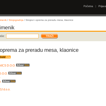
Početna
|
Prijav
imenik
/
Strojogradnja
/ Strojevi i oprema za preradu mesa, klaonice
 imenik
eće:
i oprema za preradu mesa, klaonice
ICS D.O.O.
.O.O.
A
o.
 d.o.o.