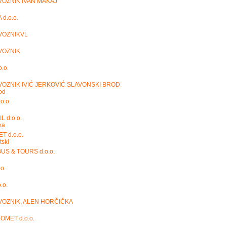
OZNIK IVAN MAKAJ
d.o.o.
VOZNIKVL
VOZNIK
.o.
OZNIK IVIĆ JERKOVIĆ SLAVONSKI BROD
od
o.o.
 d.o.o.
ka
T d.o.o.
tski
BUS & TOURS d.o.o.
o.
.o.
VOZNIK, ALEN HORČIČKA
MET d.o.o.