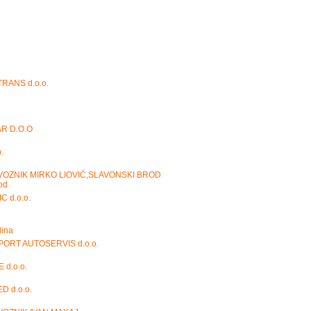
RANS d.o.o.
R D.O.O
.
OZNIK MIRKO LIOVIĆ,SLAVONSKI BROD
od
C d.o.o.
lina
ORT AUTOSERVIS d.o.o.
 d.o.o.
D d.o.o.