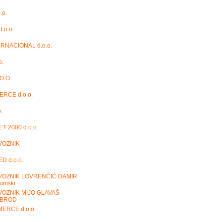
.o.
.o.o.
RNACIONAL d.o.o.
o.
O.O.
RCE d.o.o.
.
 2000 d.o.o.
VOZNIK
D d.o.o.
VOZNIK LOVRENČIĆ DAMIR
umski
OZNIK MIJO GLAVAŠ
 BROD
ERCE d.o.o.