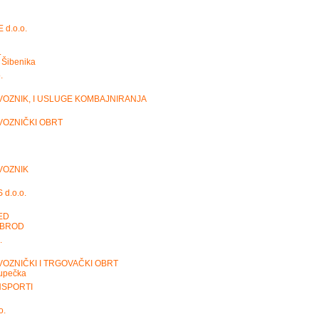
d.o.o.
.
 Šibenika
.
VOZNIK, I USLUGE KOMBAJNIRANJA
VOZNIČKI OBRT
VOZNIK
d.o.o.
ED
 BROD
.
OZNIČKI I TRGOVAČKI OBRT
kupečka
NSPORTI
o.