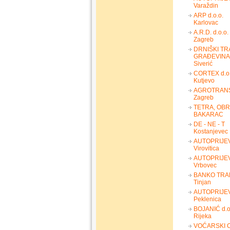
Varaždin
ARP d.o.o.
Karlovac
A.R.D. d.o.o.
Zagreb
DRNIŠKI TR
GRAĐEVIN
Siverić
CORTEX d.o.
Kutjevo
AGROTRANS
Zagreb
TETRA, OBR
BAKARAC
DE - NE - T
Kostanjevec 
AUTOPRIJEV
Virovitica
AUTOPRIJE
Vrbovec
BANKO TRA
Tinjan
AUTOPRIJE
Peklenica
BOJANIĆ d.o
Rijeka
VOĆARSKI C