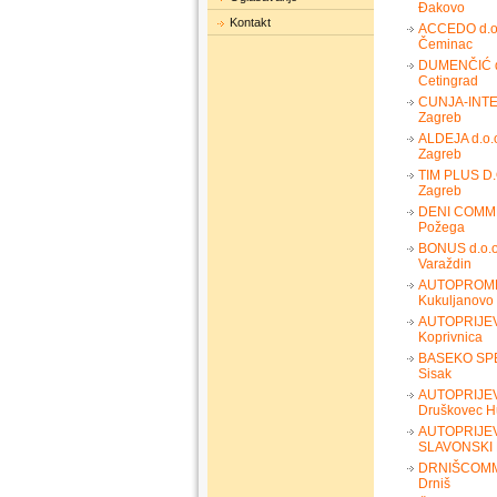
Đakovo
Kontakt
ACCEDO d.o
Čeminac
DUMENČIĆ d
Cetingrad
CUNJA-INTE
Zagreb
ALDEJA d.o.
Zagreb
TIM PLUS D.
Zagreb
DENI COMME
Požega
BONUS d.o.o
Varaždin
AUTOPROMET
Kukuljanovo
AUTOPRIJE
Koprivnica
BASEKO SPE
Sisak
AUTOPRIJE
Druškovec H
AUTOPRIJEV
SLAVONSKI
DRNIŠCOMM
Drniš