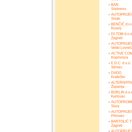
BAN
Srebreno
AUTOPRIJE
Sisak
BENČIĆ d.o.
Rovinj
DI-TOM d.o.o
Zagreb
AUTOPRIJEV
Veliki Lovre
ACTIVE COM
Koprivnica
E.D.C. d.o.o.
Strmec
DADO
Kratečko
ALTERNATIVA
Županja
BORLIN d.o.
Karlovac
AUTOPROME
Slunj
AUTOPRIJE
Prhovec
BARTOLIĆ T
Zagreb
AUTOPRIJE