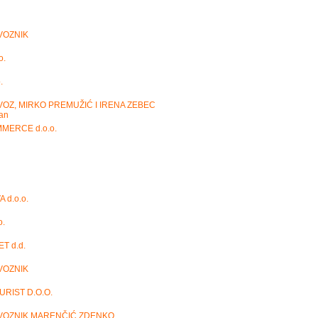
VOZNIK
o.
.
OZ, MIRKO PREMUŽIĆ I IRENA ZEBEC
čan
MERCE d.o.o.
 d.o.o.
o.
T d.d.
VOZNIK
URIST D.O.O.
VOZNIK MARENČIĆ ZDENKO