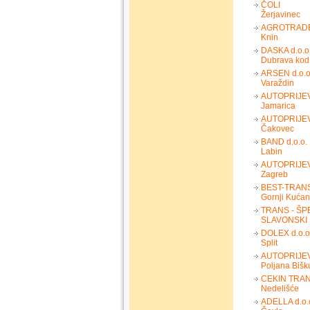
ČOLI
Žerjavinec
AGROTRADE 
Knin
DASKA d.o.o
Dubrava kod
ARSEN d.o.o
Varaždin
AUTOPRIJE
Jamarica
AUTOPRIJE
Čakovec
BAND d.o.o.
Labin
AUTOPRIJE
Zagreb
BEST-TRANS 
Gornji Kućan
TRANS - ŠP
SLAVONSKI
DOLEX d.o.o
Split
AUTOPRIJEV
Poljana Biš
CEKIN TRA
Nedelišće
ADELLA d.o.