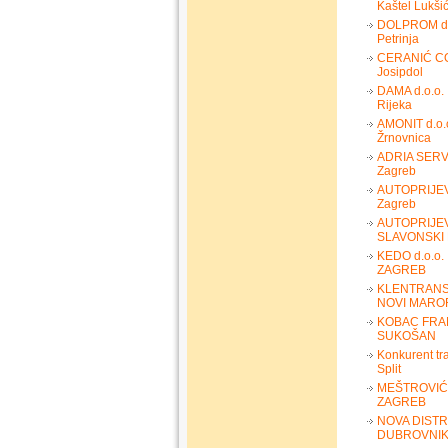
Kaštel Lukši
DOLPROM d.
Petrinja
CERANIĆ CO 
Josipdol
DAMA d.o.o.
Rijeka
AMONIT d.o.
Žrnovnica
ADRIA SERVI
Zagreb
AUTOPRIJE
Zagreb
AUTOPRIJE
SLAVONSKI
KEDO d.o.o.
ZAGREB
KLENTRAN
NOVI MARO
KOBAC FRAN
SUKOŠAN
Konkurent tra
Split
MEŠTROVIĆ-
ZAGREB
NOVA DISTR
DUBROVNI