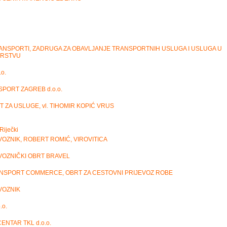
ANSPORTI, ZADRUGA ZA OBAVLJANJE TRANSPORTNIH USLUGA I USLUGA U
ARSTVU
o.
PORT ZAGREB d.o.o.
T ZA USLUGE, vl. TIHOMIR KOPIĆ VRUS
Riječki
OZNIK, ROBERT ROMIĆ, VIROVITICA
VOZNIČKI OBRT BRAVEL
NSPORT COMMERCE, OBRT ZA CESTOVNI PRIJEVOZ ROBE
VOZNIK
.o.
ENTAR TKL d.o.o.