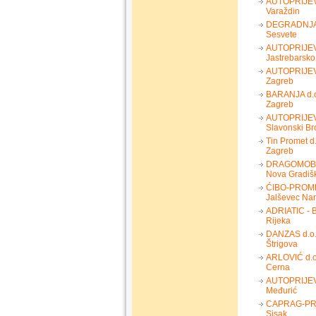
AUTOPRIJEV
Varaždin
DEGRADNJA 
Sesvete
AUTOPRIJE
Jastrebarsko
AUTOPRIJE
Zagreb
BARANJA d.o
Zagreb
AUTOPRIJEV
Slavonski Br
Tin Promet d.
Zagreb
DRAGOMOBIL
Nova Gradiš
ĆIBO-PROME
Jalševec Nar
ADRIATIC - 
Rijeka
DANZAS d.o.
Štrigova
ARLOVIĆ d.o
Cerna
AUTOPRIJE
Međurić
CAPRAG-PRO
Sisak