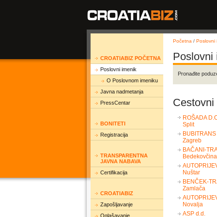
Početna
/
Poslovni 
Poslovni
CROATIABIZ POČETNA
Poslovni imenik
Pronađite poduz
O Poslovnom imeniku
Javna nadmetanja
Cestovni 
PressCentar
ROŠADA D.O
BONITETI
Split
BUBITRANS d
Registracija
Zagreb
BAČANI-TRA
TRANSPARENTNA
Bedekovčina
JAVNA NABAVA
AUTOPRIJE
Nuštar
Certifikacija
BENČEK-T
Zamlača
CROATIABIZ
AUTOPRIJE
Novalja
Zapošljavanje
ASP d.d.
Oglašavanje