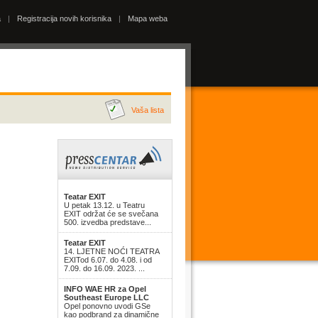
a
|
Registracija novih korisnika
|
Mapa weba
Vaša lista
Teatar EXIT
U petak 13.12. u Teatru
EXIT održat će se svečana
500. izvedba predstave...
Teatar EXIT
14. LJETNE NOĆI TEATRA
EXITod 6.07. do 4.08. i od
7.09. do 16.09. 2023. ...
INFO WAE HR za Opel
Southeast Europe LLC
Opel ponovno uvodi GSe
kao podbrand za dinamične