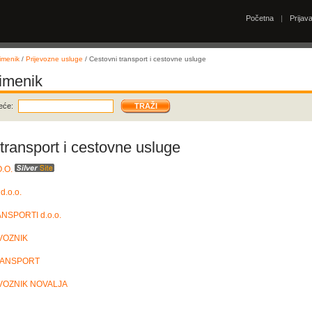
Početna
|
Prijav
imenik
/
Prijevozne usluge
/ Cestovni transport i cestovne usluge
 imenik
eće:
transport i cestovne usluge
.O.
.o.o.
NSPORTI d.o.o.
VOZNIK
RANSPORT
VOZNIK NOVALJA