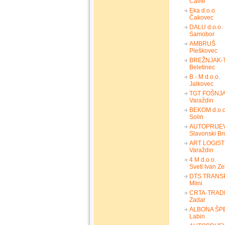
Čavle
Eka d.o.o.
Čakovec
DALU d.o.o.
Samobor
AMBRUŠ
Pleškovec
BREŽNJAK-T
Beletinec
B - M d.o.o.
Jalkovec
TGT FOŠNJA
Varaždin
BEKOM d.o.o
Solin
AUTOPRIJEV
Slavonski Br
ART LOGISTI
Varaždin
4 M d.o.o.
Sveti Ivan Ze
DTS TRANSP
Mlini
CRTA-TRADE
Zadar
ALBONA ŠPE
Labin