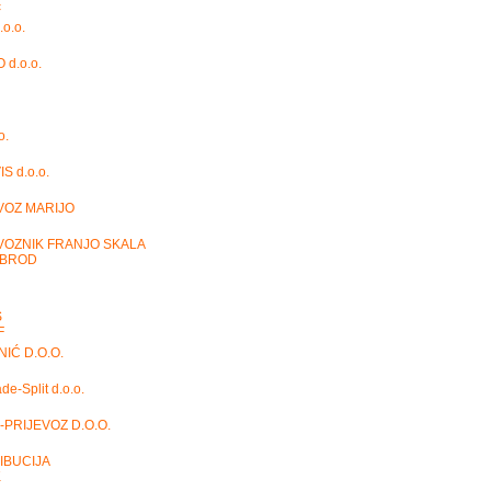
ć
o.o.
d.o.o.
o.
S d.o.o.
VOZ MARIJO
VOZNIK FRANJO SKALA
 BROD
S
F
IĆ D.O.O.
de-Split d.o.o.
PRIJEVOZ D.O.O.
IBUCIJA
K