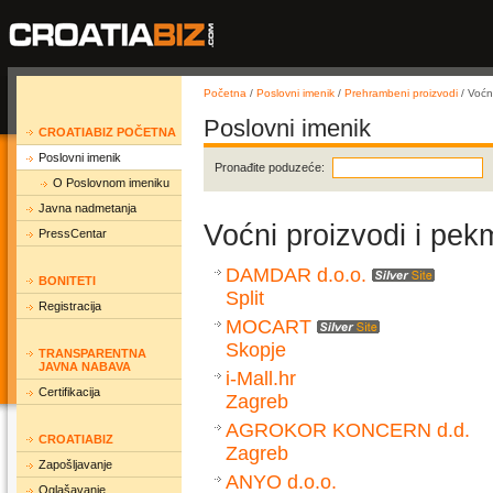
Početna
/
Poslovni imenik
/
Prehrambeni proizvodi
/ Voćn
Poslovni imenik
CROATIABIZ POČETNA
Poslovni imenik
Pronađite poduzeće:
O Poslovnom imeniku
Javna nadmetanja
Voćni proizvodi i pek
PressCentar
DAMDAR d.o.o.
BONITETI
Split
Registracija
MOCART
Skopje
TRANSPARENTNA
JAVNA NABAVA
i-Mall.hr
Certifikacija
Zagreb
AGROKOR KONCERN d.d.
CROATIABIZ
Zagreb
Zapošljavanje
ANYO d.o.o.
Oglašavanje