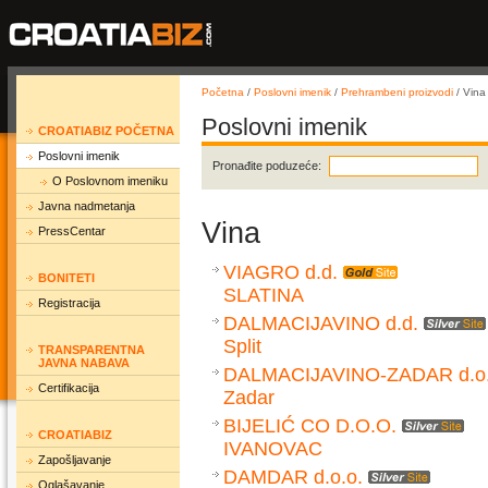
Početna
/
Poslovni imenik
/
Prehrambeni proizvodi
/ Vina
Poslovni imenik
CROATIABIZ POČETNA
Poslovni imenik
Pronađite poduzeće:
O Poslovnom imeniku
Javna nadmetanja
Vina
PressCentar
VIAGRO d.d.
BONITETI
SLATINA
Registracija
DALMACIJAVINO d.d.
Split
TRANSPARENTNA
JAVNA NABAVA
DALMACIJAVINO-ZADAR d.o.
Certifikacija
Zadar
BIJELIĆ CO D.O.O.
CROATIABIZ
IVANOVAC
Zapošljavanje
DAMDAR d.o.o.
Oglašavanje