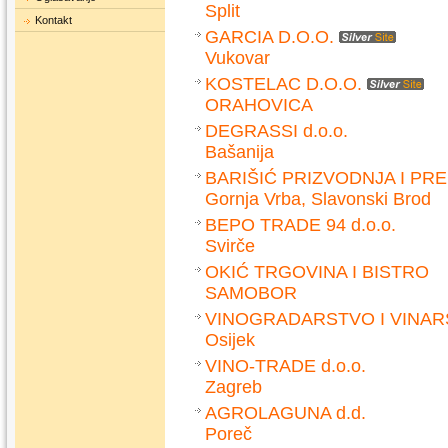
Split
Kontakt
GARCIA D.O.O.
Vukovar
KOSTELAC D.O.O.
ORAHOVICA
DEGRASSI d.o.o.
Bašanija
BARIŠIĆ PRIZVODNJA I PR
Gornja Vrba, Slavonski Brod
BEPO TRADE 94 d.o.o.
Svirče
OKIĆ TRGOVINA I BISTRO
SAMOBOR
VINOGRADARSTVO I VINAR
Osijek
VINO-TRADE d.o.o.
Zagreb
AGROLAGUNA d.d.
Poreč