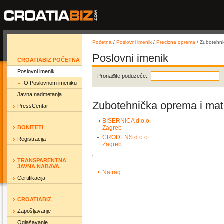
Početna
/
Poslovni imenik
/
Precizna oprema
/ Zubotehnič
Poslovni imenik
CROATIABIZ POČETNA
Poslovni imenik
Pronađite poduzeće:
O Poslovnom imeniku
Javna nadmetanja
Zubotehnička oprema i mate
PressCentar
BISERNICA d.o.o.
BONITETI
Zagreb
CRODENS d.o.o.
Registracija
Zagreb
TRANSPARENTNA
JAVNA NABAVA
Natrag
Certifikacija
CROATIABIZ
Zapošljavanje
Oglašavanje