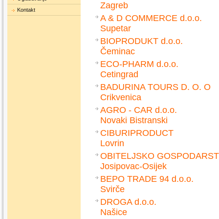
Zagreb
Kontakt
A & D COMMERCE d.o.o.
Supetar
BIOPRODUKT d.o.o.
Čeminac
ECO-PHARM d.o.o.
Cetingrad
BADURINA TOURS D. O. O
Crikvenica
AGRO - CAR d.o.o.
Novaki Bistranski
CIBURIPRODUCT
Lovrin
OBITELJSKO GOSPODARSTV
Josipovac-Osijek
BEPO TRADE 94 d.o.o.
Svirče
DROGA d.o.o.
Našice