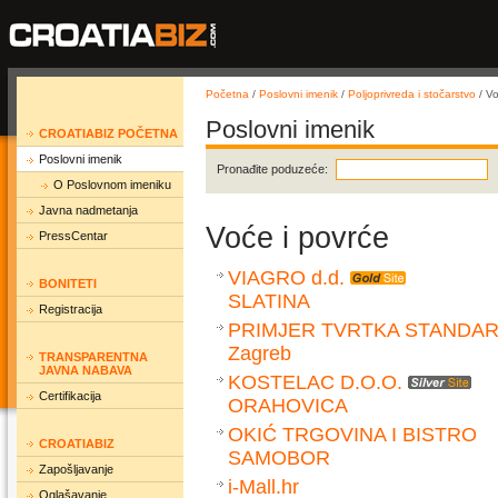
Početna
/
Poslovni imenik
/
Poljoprivreda i stočarstvo
/ Vo
Poslovni imenik
CROATIABIZ POČETNA
Poslovni imenik
Pronađite poduzeće:
O Poslovnom imeniku
Javna nadmetanja
Voće i povrće
PressCentar
VIAGRO d.d.
BONITETI
SLATINA
Registracija
PRIMJER TVRTKA STANDAR
Zagreb
TRANSPARENTNA
JAVNA NABAVA
KOSTELAC D.O.O.
Certifikacija
ORAHOVICA
OKIĆ TRGOVINA I BISTRO
CROATIABIZ
SAMOBOR
Zapošljavanje
i-Mall.hr
Oglašavanje