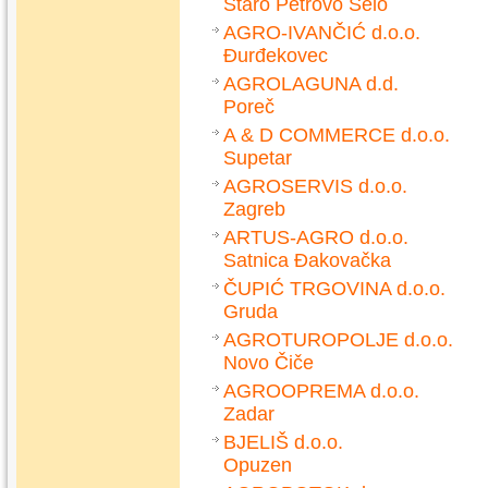
Staro Petrovo Selo
AGRO-IVANČIĆ d.o.o.
Đurđekovec
AGROLAGUNA d.d.
Poreč
A & D COMMERCE d.o.o.
Supetar
AGROSERVIS d.o.o.
Zagreb
ARTUS-AGRO d.o.o.
Satnica Đakovačka
ČUPIĆ TRGOVINA d.o.o.
Gruda
AGROTUROPOLJE d.o.o.
Novo Čiče
AGROOPREMA d.o.o.
Zadar
BJELIŠ d.o.o.
Opuzen