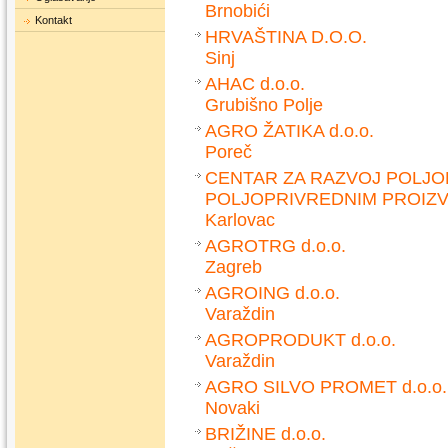
Brnobići
Kontakt
HRVAŠTINA D.O.O.
Sinj
AHAC d.o.o.
Grubišno Polje
AGRO ŽATIKA d.o.o.
Poreč
CENTAR ZA RAZVOJ POLJO
POLJOPRIVREDNIM PROIZVO
Karlovac
AGROTRG d.o.o.
Zagreb
AGROING d.o.o.
Varaždin
AGROPRODUKT d.o.o.
Varaždin
AGRO SILVO PROMET d.o.o.
Novaki
BRIŽINE d.o.o.