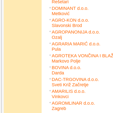
Rešetari
DOMINANT d.o.o.
Metković
AGRO-KON d.o.o.
Slavonski Brod
AGROPANONIJA d.o.o.
Ozalj
AGRARIA MARIĆ d.o.o.
Pula
AGROTEKA VONČINA I BLAŽI
Markovo Polje
BOVINA d.o.o.
Darda
DAC-TRGOVINA d.o.o.
Sveti Križ Začretje
AMARILIS d.o.o.
Vinkovci
AGROMLINAR d.o.o.
Zagreb