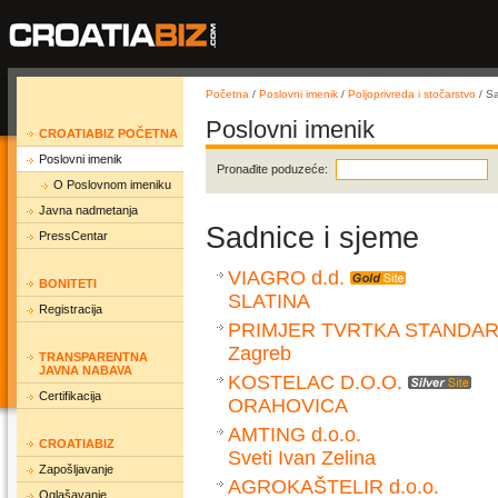
Početna
/
Poslovni imenik
/
Poljoprivreda i stočarstvo
/ Sa
Poslovni imenik
CROATIABIZ POČETNA
Poslovni imenik
Pronađite poduzeće:
O Poslovnom imeniku
Javna nadmetanja
Sadnice i sjeme
PressCentar
VIAGRO d.d.
BONITETI
SLATINA
Registracija
PRIMJER TVRTKA STANDAR
Zagreb
TRANSPARENTNA
JAVNA NABAVA
KOSTELAC D.O.O.
Certifikacija
ORAHOVICA
AMTING d.o.o.
CROATIABIZ
Sveti Ivan Zelina
Zapošljavanje
AGROKAŠTELIR d.o.o.
Oglašavanje