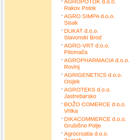
AGROPOTOK d.o.o.
Rakov Potok
AGRO SIMPA d.o.o.
Sisak
DUKAT d.o.o.
Slavonski Brod
AGRO-VRT d.o.o.
Pitomača
AGROPHARMACIA d.o.o.
Rovinj
AGRIGENETICS d.o.o.
Osijek
AGROTEKS d.o.o.
Jastrebarsko
BOŽO COMERCE d.o.o.
Vrlika
DIKACOMMERCE d.o.o.
Grubišno Polje
Agrocroatia d.o.o.