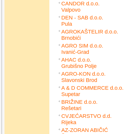
CANDOR d.o.o.
Valpovo
DEN - SAB d.o.o.
Pula
AGROKAŠTELIR d.o.o.
Brnobići
AGRO SIM d.o.o.
Ivanić-Grad
AHAC d.o.o.
Grubišno Polje
AGRO-KON d.o.o.
Slavonski Brod
A & D COMMERCE d.o.o.
Supetar
BRIŽINE d.o.o.
Rešetari
CVJEĆARSTVO d.d.
Rijeka
AZ-ZORAN ABIČIĆ