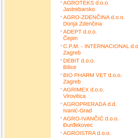
AGROTEKS d.o.o.
Jastrebarsko
AGRO-ZDENČINA d.o.o.
Donja Zdenčina
ADEPT d.o.o.
Čepin
C.P.M. - INTERNACIONAL d.o
Zagreb
DEBIT d.o.o.
Bilice
BIO PHARM VET d.o.o.
Zagreb
AGRIMEX d.o.o.
Virovitica
AGROPRERADA d.d.
Ivanić-Grad
AGRO-IVANČIĆ d.o.o.
Đurđekovec
AGROISTRA d.o.o.