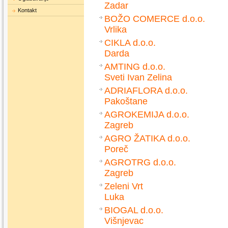
Zadar
Kontakt
BOŽO COMERCE d.o.o.
Vrlika
CIKLA d.o.o.
Darda
AMTING d.o.o.
Sveti Ivan Zelina
ADRIAFLORA d.o.o.
Pakoštane
AGROKEMIJA d.o.o.
Zagreb
AGRO ŽATIKA d.o.o.
Poreč
AGROTRG d.o.o.
Zagreb
Zeleni Vrt
Luka
BIOGAL d.o.o.
Višnjevac