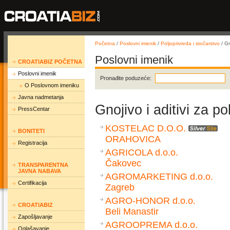
Početna
/
Poslovni imenik
/
Poljoprivreda i stočarstvo
/ Gn
Poslovni imenik
CROATIABIZ POČETNA
Poslovni imenik
Pronađite poduzeće:
O Poslovnom imeniku
Javna nadmetanja
Gnojivo i aditivi za p
PressCentar
KOSTELAC D.O.O.
BONITETI
ORAHOVICA
Registracija
AGRICOLA d.o.o.
Čakovec
TRANSPARENTNA
JAVNA NABAVA
AGROMARKETING d.o.o.
Certifikacija
Zagreb
AGRO-HONOR d.o.o.
CROATIABIZ
Beli Manastir
Zapošljavanje
AGROOPREMA d.o.o.
Oglašavanje