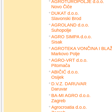
AGROTUROPOLJE d.o.o.
Novo Čiče
DUKAT d.o.o.
Slavonski Brod
AGROLAND d.o.o.
Suhopolje
AGRO SIMPA d.o.o.
Sisak
AGROTEKA VONČINA I BLAŽI
Markovo Polje
AGRO-VRT d.o.o.
Pitomača
ABIČIĆ d.o.o.
Osijek
D.V.Z. DARUVAR
Daruvar
BA-MI AGRO d.o.o.
Zagreb
Agrocroatia d.o.o.