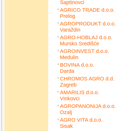
Šaptinovci
AGRICO TRADE d.o.o.
Prelog
AGROPRODUKT d.o.o.
Varaždin
AGRO-HOBLAJ d.o.o.
Mursko Središće
AGROINVEST d.o.o.
Medulin
BOVINA d.o.o.
Darda
CHROMOS AGRO d.d.
Zagreb
AMARILIS d.o.o.
Vinkovci
AGROPANONIJA d.o.o.
Ozalj
AGRO VITA d.o.o.
Sisak