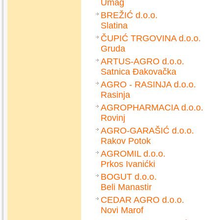
Umag
BREŽIĆ d.o.o.
Slatina
ČUPIĆ TRGOVINA d.o.o.
Gruda
ARTUS-AGRO d.o.o.
Satnica Đakovačka
AGRO - RASINJA d.o.o.
Rasinja
AGROPHARMACIA d.o.o.
Rovinj
AGRO-GARAŠIĆ d.o.o.
Rakov Potok
AGROMIL d.o.o.
Prkos Ivanićki
BOGUT d.o.o.
Beli Manastir
CEDAR AGRO d.o.o.
Novi Marof