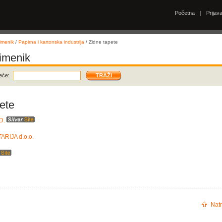
Početna
|
Prijav
imenik
/
Papirna i kartonska industrija
/ Zidne tapete
 imenik
eće:
ete
D.
ARIJA d.o.o.
Natr