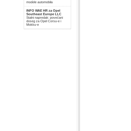
modele automobila
INFO WAE HR za Opel
Southeast Europe LLC
Stalni napredak: povećani
doseg za Opel Corsu-e i
Mokku-e