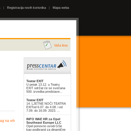
a
|
Registracija novih korisnika
|
Mapa weba
Vaša lista
Teatar EXIT
U petak 13.12. u Teatru
EXIT održat će se svečana
500. izvedba predstave...
Teatar EXIT
14. LJETNE NOĆI TEATRA
EXITod 6.07. do 4.08. i od
7.09. do 16.09. 2023. ...
INFO WAE HR za Opel
ag na vrh
Southeast Europe LLC
Opel ponovno uvodi GSe
kao podbrand za dinamične