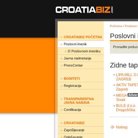
Početna
/
Poslovni 
Poslovni
CROATIABIZ POČETNA
Poslovni imenik
Pronađite poduz
O Poslovnom imeniku
Javna nadmetanja
Zidne tap
PressCentar
LIPA MILL D.
BONITETI
ZAGREB
AKTIV TAPET
Registracija
Zagreb
MEGA
TRANSPARENTNA
Sisak
JAVNA NABAVA
BULE d.o.o.
Certifikacija
Dragošička
CROATIABIZ
Natrag
Zapošljavanje
Oglašavanje