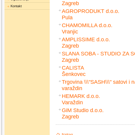
Zagreb
Kontakt
AGROPRODUKT d.o.o.
Pula
CHAMOMILLA d.o.o.
Vranjic
AMPLISSIME d.o.o.
Zagreb
SLANA SOBA - STUDIO ZA 
Zagreb
CALISTA
Šenkovec
Trgovina \\\"SASH\\\" satovi i n
varaždin
HEMARK d.o.o.
Varaždin
GiM Studio d.o.o.
Zagreb
Natrag