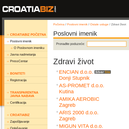
Početna
/
Poslovni imenik
/
Ostale usluge
/ Zdravi život
Poslovni imenik
CROATIABIZ POČETNA
Poslovni imenik
Pronađite poduzeće:
O Poslovnom imeniku
Javna nadmetanja
Zdravi život
PressCentar
ENCIAN d.o.o.
BONITETI
Donji Stupnik
Registracija
AS-PROMET d.o.o.
Kutina
TRANSPARENTNA
JAVNA NABAVA
AMIKA AEROBIC
Certifikacija
Zagreb
ARIS 2000 d.o.o.
CROATIABIZ
Zagreb
Zapošljavanje
MIGUN VITA d.o.o.
Oglašavanje