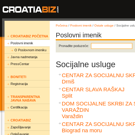
Početna
/
Poslovni imenik
/
Ostale usluge
/ Socijalne usl
Poslovni imenik
CROATIABIZ POČETNA
Poslovni imenik
Pronađite poduzeće:
O Poslovnom imeniku
Javna nadmetanja
Socijalne usluge
PressCentar
CENTAR ZA SOCIJALNU SK
BONITETI
Drniš
Registracija
CENTAR SLAVA RAŠKAJ
Split
TRANSPARENTNA
JAVNA NABAVA
DOM SOCIJALNE SKRBI ZA
Certifikacija
VARAŽDIN
Varaždin
CROATIABIZ
CENTAR ZA SOCIJALNU SK
Zapošljavanje
Biograd na moru
Oglašavanje