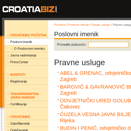
Početna
/
Poslovni imenik
/
Ostale usluge
/ Pravne uslug
Poslovni imenik
CROATIABIZ POČETNA
Poslovni imenik
Pronađite poduzeće:
O Poslovnom imeniku
Javna nadmetanja
Pravne usluge
PressCentar
ABEL & GRENAC, odvjetničko
BONITETI
Zagreb
Registracija
BAROVIĆ & GAVRANOVIĆ BILIĆ
Zagreb
TRANSPARENTNA
JAVNA NABAVA
ODVJETNIČKI URED GOLUB
Certifikacija
Čakovec
ĆUZELA VESNA JAVNI BILJ
CROATIABIZ
Rijeka
Zapošljavanje
BUDIN I PENIĆ, odvjetničko d
Oglašavanje