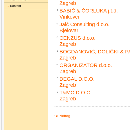
Zagreb
Kontakt
BABIĆ & ĆORLUKA j.t.d.
Vinkovci
Jaić Consulting d.o.o.
Bjelovar
CENZUS d.o.o.
Zagreb
BOGDANOVIĆ, DOLIČKI & PAR
Zagreb
ORGANIZATOR d.o.o.
Zagreb
DEGAL D.O.O.
Zagreb
T&MC D.O.O
Zagreb
Natrag