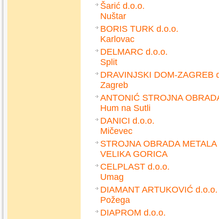
Šarić d.o.o.
Nuštar
BORIS TURK d.o.o.
Karlovac
DELMARC d.o.o.
Split
DRAVINJSKI DOM-ZAGREB d.
Zagreb
ANTONIĆ STROJNA OBRAD
Hum na Sutli
DANICI d.o.o.
Mičevec
STROJNA OBRADA METALA 
VELIKA GORICA
CELPLAST d.o.o.
Umag
DIAMANT ARTUKOVIĆ d.o.o.
Požega
DIAPROM d.o.o.