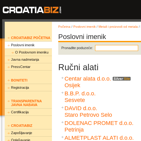
Početna
/
Poslovni imenik
/
Metali i proizvodi od metala
/ 
Poslovni imenik
CROATIABIZ POČETNA
Poslovni imenik
Pronađite poduzeće:
O Poslovnom imeniku
Javna nadmetanja
Ručni alati
PressCentar
Centar alata d.o.o.
BONITETI
Osijek
Registracija
B.B.P. d.o.o.
Sesvete
TRANSPARENTNA
JAVNA NABAVA
DAVID d.o.o.
Certifikacija
Staro Petrovo Selo
DOLENAC PROMET d.o.o.
CROATIABIZ
Petrinja
Zapošljavanje
ALMETPLAST ALATI d.o.o.
Oglašavanje