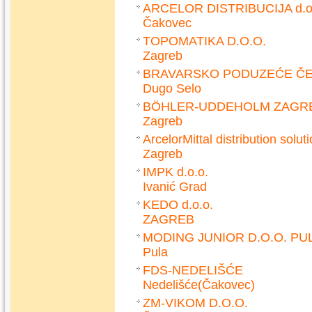
ARCELOR DISTRIBUCIJA d.o
Čakovec
TOPOMATIKA D.O.O.
Zagreb
BRAVARSKO PODUZEĆE ČELI
Dugo Selo
BÖHLER-UDDEHOLM ZAGREB
Zagreb
ArcelorMittal distribution solut
Zagreb
IMPK d.o.o.
Ivanić Grad
KEDO d.o.o.
ZAGREB
MODING JUNIOR D.O.O. PU
Pula
FDS-NEDELIŠĆE
Nedelišće(Čakovec)
ZM-VIKOM D.O.O.