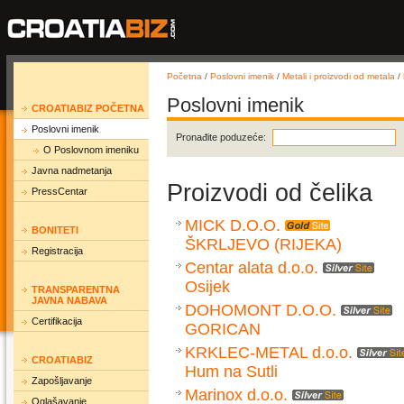
Početna
/
Poslovni imenik
/
Metali i proizvodi od metala
/ 
Poslovni imenik
CROATIABIZ POČETNA
Poslovni imenik
Pronađite poduzeće:
O Poslovnom imeniku
Javna nadmetanja
Proizvodi od čelika
PressCentar
MICK D.O.O.
BONITETI
ŠKRLJEVO (RIJEKA)
Registracija
Centar alata d.o.o.
Osijek
TRANSPARENTNA
JAVNA NABAVA
DOHOMONT D.O.O.
Certifikacija
GORICAN
KRKLEC-METAL d.o.o.
CROATIABIZ
Hum na Sutli
Zapošljavanje
Marinox d.o.o.
Oglašavanje