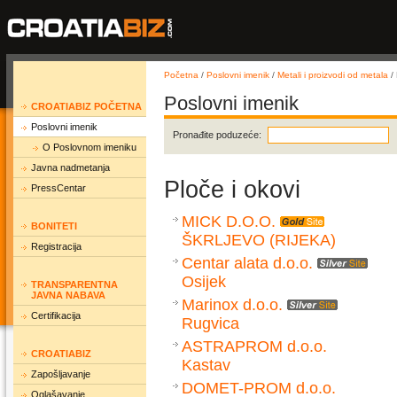
Početna
/
Poslovni imenik
/
Metali i proizvodi od metala
/ 
Poslovni imenik
CROATIABIZ POČETNA
Poslovni imenik
Pronađite poduzeće:
O Poslovnom imeniku
Javna nadmetanja
Ploče i okovi
PressCentar
MICK D.O.O.
BONITETI
ŠKRLJEVO (RIJEKA)
Registracija
Centar alata d.o.o.
Osijek
TRANSPARENTNA
JAVNA NABAVA
Marinox d.o.o.
Certifikacija
Rugvica
ASTRAPROM d.o.o.
CROATIABIZ
Kastav
Zapošljavanje
DOMET-PROM d.o.o.
Oglašavanje