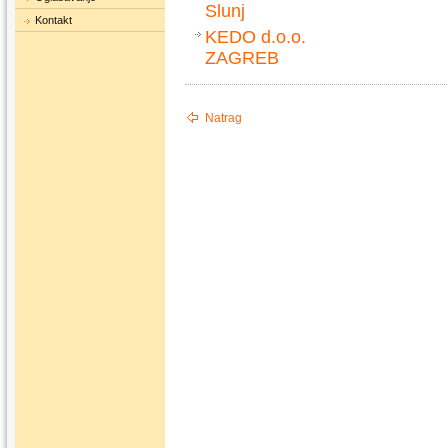
Slunj
Kontakt
KEDO d.o.o.
ZAGREB
Natrag