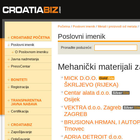
Početna
/
Poslovni imenik
/
Metali i proizvodi od metala
/ 
Poslovni imenik
CROATIABIZ POČETNA
Poslovni imenik
Pronađite poduzeće:
O Poslovnom imeniku
Javna nadmetanja
Mehanički materijali 
PressCentar
MICK D.O.O.
BONITETI
ŠKRLJEVO (RIJEKA)
Registracija
Centar alata d.o.o.
Osijek
TRANSPARENTNA
JAVNA NABAVA
VEKTRA d.o.o. Zagreb
Certifikacija
ZAGREB
BRUSIONA HRMAN, I AUTO
CROATIABIZ
Trnovec
Zapošljavanje
ADRIA DETROIT d.o.o.
Oglašavanje