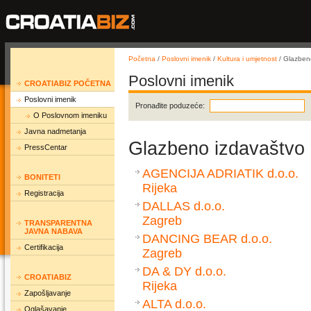
Početna
/
Poslovni imenik
/
Kultura i umjetnost
/ Glazbeno
Poslovni imenik
CROATIABIZ POČETNA
Poslovni imenik
Pronađite poduzeće:
O Poslovnom imeniku
Javna nadmetanja
Glazbeno izdavaštvo i
PressCentar
AGENCIJA ADRIATIK d.o.o.
BONITETI
Rijeka
Registracija
DALLAS d.o.o.
Zagreb
TRANSPARENTNA
JAVNA NABAVA
DANCING BEAR d.o.o.
Certifikacija
Zagreb
DA & DY d.o.o.
CROATIABIZ
Rijeka
Zapošljavanje
ALTA d.o.o.
Oglašavanje