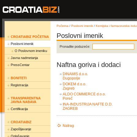
Početna
/
Poslovni imenik
/
Kemijska i farmaceutska indus
Poslovni imenik
CROATIABIZ POČETNA
Poslovni imenik
Pronađite poduzeće:
O Poslovnom imeniku
Javna nadmetanja
Naftna goriva i dodaci
PressCentar
DINAMIS d.o.o.
BONITETI
Dugopolje
DOKEM d.o.o.
Registracija
Zagreb
ALDO COMMERCE d.o.o.
TRANSPARENTNA
Poreč
JAVNA NABAVA
INA-INDUSTRIJA NAFTE D.D.
ZAGREB
Certifikacija
CROATIABIZ
Natrag
Zapošljavanje
Oglašavanje