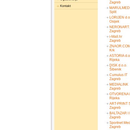
Zagreb
Kontakt
MARULMED
Split
LORIJEN d.o
Osijek
NERONART.CO
Zagreb
i-Mall.hr
Zagreb
ZNAOR.CO
Krk
ASTORIA d.o
Rijeka
DISK d.o.o.
Šibenik
Cumulus IT
Zagreb
MEDIALINK
Zagreb
OTVORENA M
Rijeka
ART-PRINT 
Zagreb
BALTAZAR I 
Zagreb
Sportnet Med
Zagreb