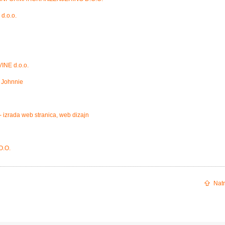
d.o.o.
INE d.o.o.
- Johnnie
 - izrada web stranica, web dizajn
O.O.
Natr