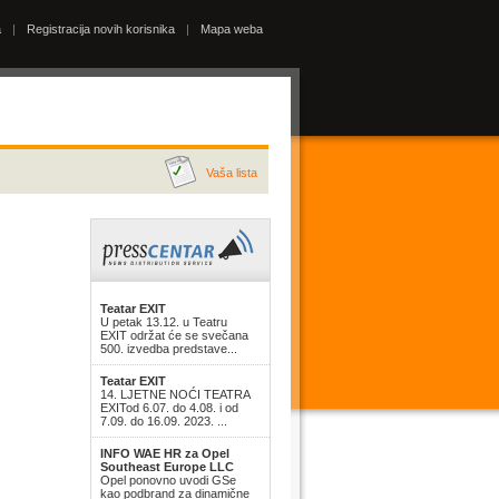
a
|
Registracija novih korisnika
|
Mapa weba
Vaša lista
Teatar EXIT
U petak 13.12. u Teatru
EXIT održat će se svečana
500. izvedba predstave...
Teatar EXIT
14. LJETNE NOĆI TEATRA
EXITod 6.07. do 4.08. i od
7.09. do 16.09. 2023. ...
INFO WAE HR za Opel
Southeast Europe LLC
Opel ponovno uvodi GSe
kao podbrand za dinamične