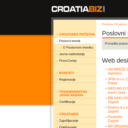
Početna
/
Poslovni 
Poslovni
CROATIABIZ POČETNA
Poslovni imenik
Pronađite poduz
O Poslovnom imeniku
Javna nadmetanja
Web desig
PressCentar
VM MREŽE D
BONITETI
Samobor
SPIN d.o.o. 
Registracija
Osijek
INFO-MG D.O
TRANSPARENTNA
Ivanić Grad
JAVNA NABAVA
BIB NAKLADN
Certifikacija
Zagreb
Endora d.o.o
Zagreb
CROATIABIZ
Dvotočka
Zapošljavanje
Zagreb
6M ORGANIZ
Oglašavanje