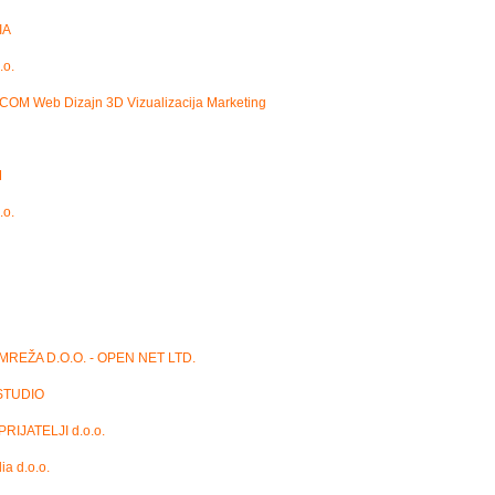
IA
.o.
M Web Dizajn 3D Vizualizacija Marketing
M
.o.
REŽA D.O.O. - OPEN NET LTD.
STUDIO
PRIJATELJI d.o.o.
ia d.o.o.