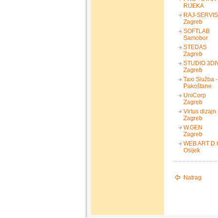
RIJEKA
RAJ-SERVIS 
Zagreb
SOFTLAB
Samobor
STEDAS
Zagreb
STUDIO 3DIV
Zagreb
Taxi Služba 
Pakoštane
UniCorp
Zagreb
Virtus dizajn
Zagreb
W.GEN
Zagreb
WEB ART D.
Osijek
Natrag