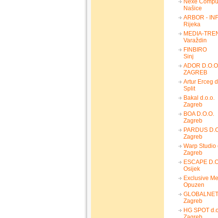
Nexe Compu
Našice
ARBOR - INF
Rijeka
MEDIA-TREN
Varaždin
FINBIRO
Sinj
ADOR D.O.O
ZAGREB
Artur Erceg d
Split
Bakal d.o.o.
Zagreb
BOA D.O.O.
Zagreb
PARDUS D.O
Zagreb
Warp Studio 
Zagreb
ESCAPE D.O
Osijek
Exclusive M
Opuzen
GLOBALNET 
Zagreb
HG SPOT d.o
Zagreb