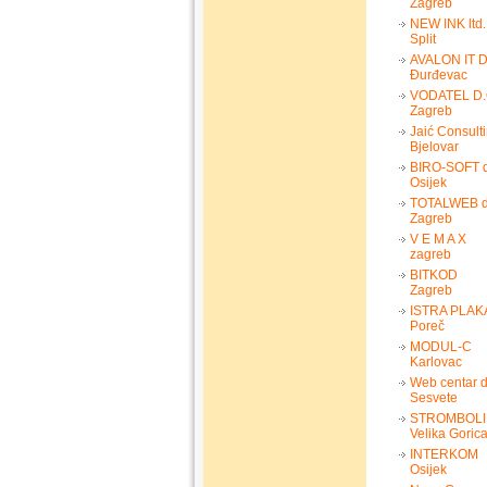
Zagreb
NEW INK ltd.
Split
AVALON IT D
Đurđevac
VODATEL D.
Zagreb
Jaić Consulti
Bjelovar
BIRO-SOFT d
Osijek
TOTALWEB d.
Zagreb
V E M A X
zagreb
BITKOD
Zagreb
ISTRA PLAK
Poreč
MODUL-C
Karlovac
Web centar d
Sesvete
STROMBOLI 
Velika Goric
INTERKOM
Osijek