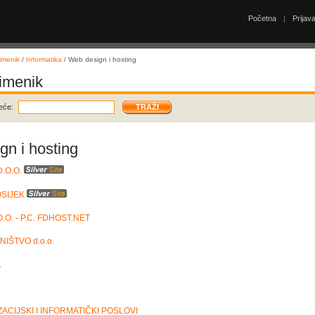
Početna
|
Prijav
imenik
/
Informatika
/ Web design i hosting
 imenik
eće:
n i hosting
.O.O.
OSIJEK
.O. - P.C. FDHOST.NET
IŠTVO d.o.o.
.
ACIJSKI I INFORMATIČKI POSLOVI