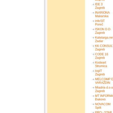
IDE 3
Zagreb
INARIONA
Makarska
infoSIT
Poreč
ISKON D.D.
Zagreb
Kalelarga.ne
Zadar
KK CONSUL
Zagreb
CODE 16
Zagreb
Kodeart
Strumica
logIT
Zagreb
MELCOMP D
VARAŽDIN
Miadria d.o.o
Zagreb
MT INFORM
Đakovo
NOVACOM
Split
PRO - STAR