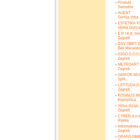
Produkt
Samobor
AGENT
Gornja Vrba
ESTETIKA TI
Velika Goric
E.R.I.K.K. bir
Zagreb
DSV OBRT Z
Beli Manastir
03GO D.O.O.
Zagreb
METROART D
Zagreb
GIDEON MU
Split
LATITUDA D.
Zagreb
KOSINUS IN
Koprivnica
Virtus dizajn
Zagreb
CYBER d.o.o
Rijeka
Informativka 
Zagreb
GRAFO SIMB