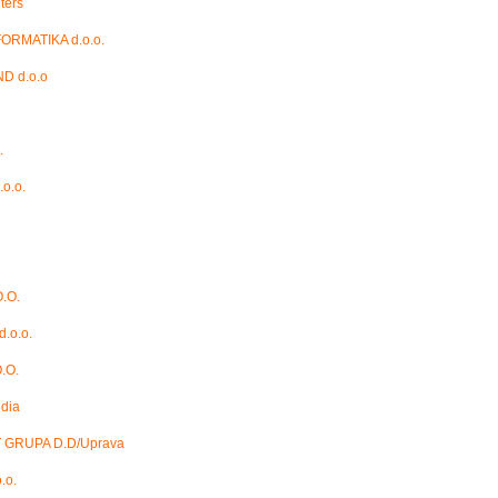
ters
ORMATIKA d.o.o.
D d.o.o
.
.o.o.
.O.
d.o.o.
.O.
edia
GRUPA D.D/Uprava
.o.