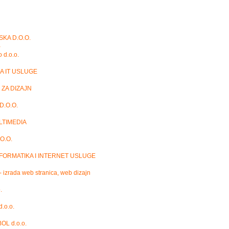
SKA D.O.O.
a
o d.o.o.
A IT USLUGE
 ZA DIZAJN
.O.O.
LTIMEDIA
O.O.
FORMATIKA I INTERNET USLUGE
 - izrada web stranica, web dizajn
.
d.o.o.
OL d.o.o.