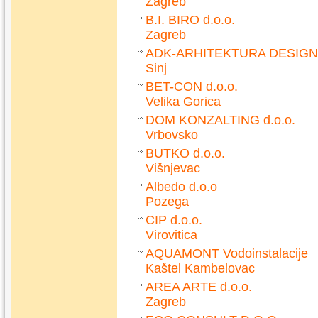
Zagreb
B.I. BIRO d.o.o.
Zagreb
ADK-ARHITEKTURA DESIGN
Sinj
BET-CON d.o.o.
Velika Gorica
DOM KONZALTING d.o.o.
Vrbovsko
BUTKO d.o.o.
Višnjevac
Albedo d.o.o
Pozega
CIP d.o.o.
Virovitica
AQUAMONT Vodoinstalacije
Kaštel Kambelovac
AREA ARTE d.o.o.
Zagreb