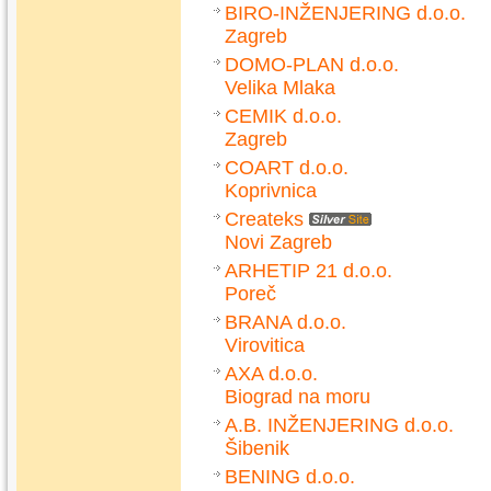
BIRO-INŽENJERING d.o.o.
Zagreb
DOMO-PLAN d.o.o.
Velika Mlaka
CEMIK d.o.o.
Zagreb
COART d.o.o.
Koprivnica
Createks
Novi Zagreb
ARHETIP 21 d.o.o.
Poreč
BRANA d.o.o.
Virovitica
AXA d.o.o.
Biograd na moru
A.B. INŽENJERING d.o.o.
Šibenik
BENING d.o.o.