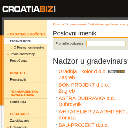
Početna
/
Poslovni imenik
/
Nekretnine, građevinarstvo i g
Poslovni imenik
CROATIABIZ POČETNA
Poslovni imenik
Pronađite poduzeće:
O Poslovnom imeniku
Javna nadmetanja
Nadzor u građevinars
PressCentar
Gradnja - kolor d.o.o.
BONITETI
Zagreb
Registracija
BON PROJEKT d.o.o.
Zagreb
TRANSPARENTNA
JAVNA NABAVA
ASTRA-DUBRAVKA d.d.
Certifikacija
Dubrovnik
A+U ATELIER ZA ARHITEKTU
CROATIABIZ
Komiža
Zapošljavanje
BAU-PROJEKT d.o.o.
Oglašavanje