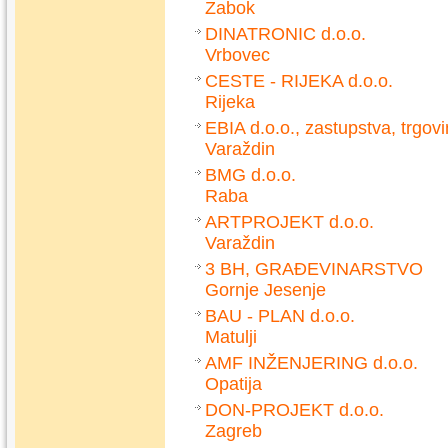
Zabok
DINATRONIC d.o.o.
Vrbovec
CESTE - RIJEKA d.o.o.
Rijeka
EBIA d.o.o., zastupstva, trgovi
Varaždin
BMG d.o.o.
Raba
ARTPROJEKT d.o.o.
Varaždin
3 BH, GRAĐEVINARSTVO
Gornje Jesenje
BAU - PLAN d.o.o.
Matulji
AMF INŽENJERING d.o.o.
Opatija
DON-PROJEKT d.o.o.
Zagreb