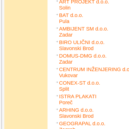
ART PROJEKT d.o.o.
Solin
BAT d.o.o.
Pula
AMBIJENT SM d.o.o.
Zadar
BIRO ULIČNI d.o.o.
Slavonski Brod
DOMUS-DMG d.o.o.
Zadar
CENTRUM INŽENJERING d.o
Vukovar
CONEX-ST d.o.o.
Split
ISTRA PLAKATI
Poreč
ARHING d.o.o.
Slavonski Brod
GEOGRAPAL d.o.o.