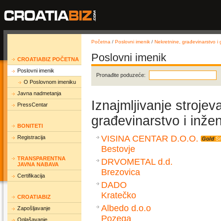
Početna
/
Poslovni imenik
/
Nekretnine, građevinarstvo i g
Poslovni imenik
CROATIABIZ POČETNA
Poslovni imenik
Pronađite poduzeće:
O Poslovnom imeniku
Javna nadmetanja
Iznajmljivanje strojev
PressCentar
građevinarstvo i inže
BONITETI
VISINA CENTAR D.O.O.
Registracija
Bestovje
TRANSPARENTNA
DRVOMETAL d.d.
JAVNA NABAVA
Brezovica
Certifikacija
DADO
Kratečko
CROATIABIZ
Albedo d.o.o
Zapošljavanje
Pozega
Oglašavanje