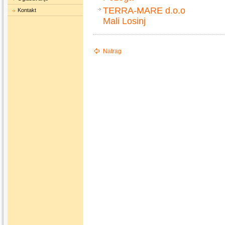
TERRA-MARE d.o.o
Kontakt
Mali Losinj
Natrag