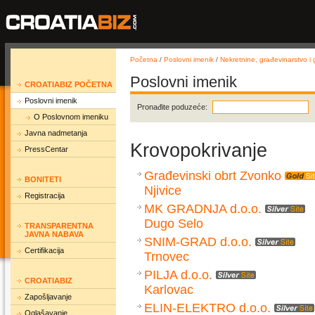
Početna
/
Poslovni imenik
/
Nekretnine, građevinarstvo i g
Poslovni imenik
CROATIABIZ POČETNA
Poslovni imenik
Pronađite poduzeće:
O Poslovnom imeniku
Javna nadmetanja
Krovopokrivanje
PressCentar
Građevinski obrt Zvonko
BONITETI
Njivice
Registracija
MK GRADNJA d.o.o.
Dugo Selo
TRANSPARENTNA
JAVNA NABAVA
SNIM-GRAD d.o.o.
Certifikacija
Trnovec
PILJA d.o.o.
CROATIABIZ
Karlovac
Zapošljavanje
ELIN-ELEKTRO d.o.o.
Oglašavanje