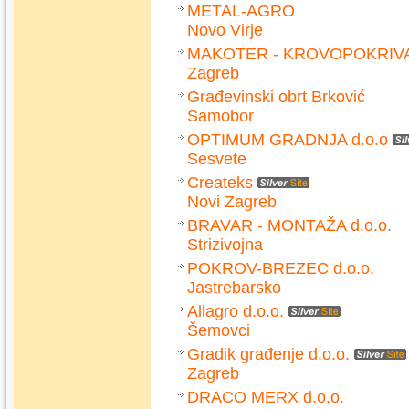
METAL-AGRO
Novo Virje
MAKOTER - KROVOPOKRIV
Zagreb
Građevinski obrt Brković
Samobor
OPTIMUM GRADNJA d.o.o
Sesvete
Createks
Novi Zagreb
BRAVAR - MONTAŽA d.o.o.
Strizivojna
POKROV-BREZEC d.o.o.
Jastrebarsko
Allagro d.o.o.
Šemovci
Gradik građenje d.o.o.
Zagreb
DRACO MERX d.o.o.