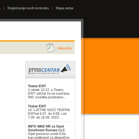
a
|
Registracija novih korisnika
|
Mapa weba
Vaša lista
Teatar EXIT
U petak 13.12. u Teatru
EXIT održat će se svečana
500. izvedba predstave...
Teatar EXIT
14. LJETNE NOĆI TEATRA
EXITod 6.07. do 4.08. i od
7.09. do 16.09. 2023. ...
INFO WAE HR za Opel
Southeast Europe LLC
Opel ponovno uvodi GSe
kao podbrand za dinamične