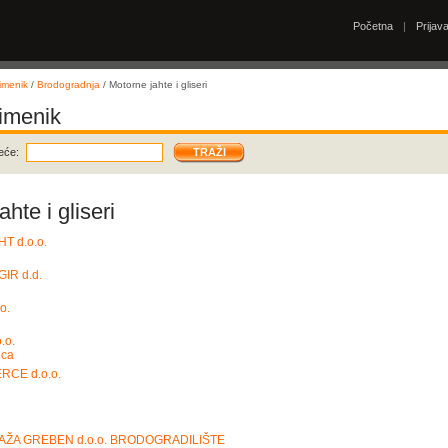
Početna
|
Prijav
imenik
/
Brodogradnja
/ Motorne jahte i gliseri
 imenik
eće:
hte i gliseri
T d.o.o.
R d.d.
o.
.o.
ica
CE d.o.o.
ŽA GREBEN d.o.o. BRODOGRADILIŠTE