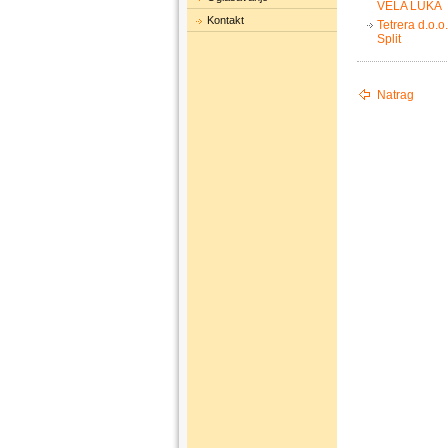
VELA LUKA
Kontakt
Tetrera d.o.o.
Split
Natrag