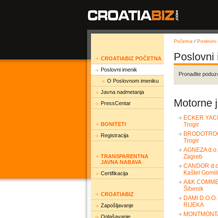
Početna
/
Poslovni 
Poslovni
CROATIABIZ POČETNA
Poslovni imenik
Pronađite poduz
O Poslovnom imeniku
Javna nadmetanja
Motorne ja
PressCentar
ECKER YACH
BONITETI
Trogir
BRODOTROGI
Registracija
Trogir
AGNEZA d.o.
TRANSPARENTNA
Zagreb
JAVNA NABAVA
CANDOR d.o
Kaštel Gomil
Certifikacija
A&K COMMER
Šibenik
CROATIABIZ
DAMI D.O.O.
RIJEKA
Zapošljavanje
MONTMONTA
Oglašavanje