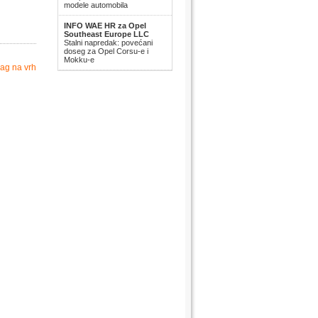
modele automobila
INFO WAE HR za Opel
Southeast Europe LLC
Stalni napredak: povećani
doseg za Opel Corsu-e i
Mokku-e
ag na vrh