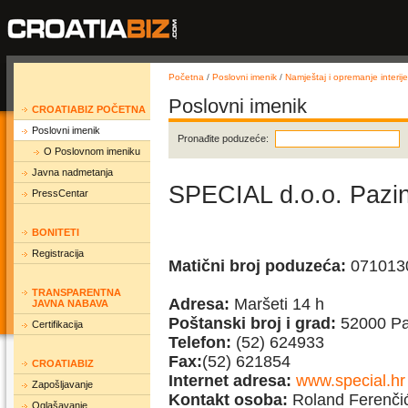
Početna
/
Poslovni imenik
/
Namještaj i opremanje interije
Poslovni imenik
CROATIABIZ POČETNA
Poslovni imenik
Pronađite poduzeće:
O Poslovnom imeniku
Javna nadmetanja
SPECIAL d.o.o. Pazi
PressCentar
BONITETI
Registracija
Matični broj poduzeća:
071013
TRANSPARENTNA
Adresa:
Maršeti 14 h
JAVNA NABAVA
Poštanski broj i grad:
52000 Pa
Certifikacija
Telefon:
(52) 624933
Fax:
(52) 621854
CROATIABIZ
Internet adresa:
www.special.hr
Zapošljavanje
Kontakt osoba:
Roland Ferenči
Oglašavanje