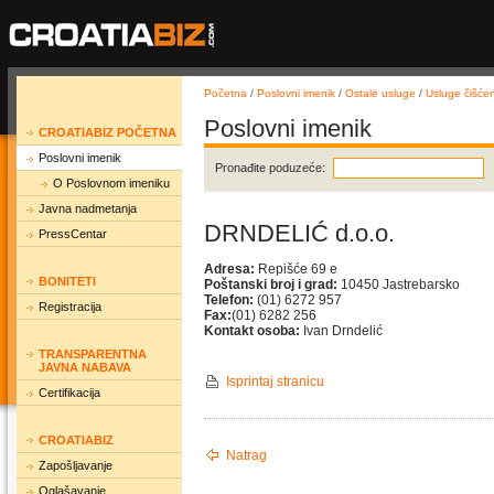
Početna
/
Poslovni imenik
/
Ostale usluge
/
Usluge čišće
Poslovni imenik
CROATIABIZ POČETNA
Poslovni imenik
Pronađite poduzeće:
O Poslovnom imeniku
Javna nadmetanja
DRNDELIĆ d.o.o.
PressCentar
Adresa:
Repišće 69 e
BONITETI
Poštanski broj i grad:
10450 Jastrebarsko
Telefon:
(01) 6272 957
Registracija
Fax:
(01) 6282 256
Kontakt osoba:
Ivan Drndelić
TRANSPARENTNA
JAVNA NABAVA
Isprintaj stranicu
Certifikacija
CROATIABIZ
Natrag
Zapošljavanje
Oglašavanje