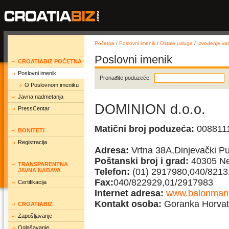
Početna
/
Poslovni imenik
/
Ostale usluge
/
Izvođenje vat
Poslovni imenik
CROATIABIZ POČETNA
Poslovni imenik
Pronađite poduzeće:
O Poslovnom imeniku
Javna nadmetanja
DOMINION d.o.o.
PressCentar
Matični broj poduzeća:
008811
BONITETI
Registracija
Adresa:
Vrtna 38A,Dinjevački Pu
Poštanski broj i grad:
40305 Ne
TRANSPARENTNA
Telefon:
(01) 2917980,040/8213
JAVNA NABAVA
Fax:
040/822929,01/2917983
Certifikacija
Internet adresa:
www.balonman
Kontakt osoba:
Goranka Horvat
CROATIABIZ
Zapošljavanje
Oglašavanje