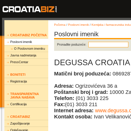
Početna
/
Poslovni imenik
/
Kemijska i farmaceutska indus
Poslovni imenik
CROATIABIZ POČETNA
Poslovni imenik
Pronađite poduzeće:
O Poslovnom imeniku
Javna nadmetanja
DEGUSSA CROATIA d
PressCentar
Matični broj poduzeća:
086928
BONITETI
Registracija
Adresa:
Ogrizovićeva 36 a
Poštanski broj i grad:
10000 Za
TRANSPARENTNA
Telefon:
(01) 3033 225
JAVNA NABAVA
Fax:
(01) 3033 211
Certifikacija
Internet adresa:
www.degussa.
Kontakt osoba:
Ivan Velikanović
CROATIABIZ
Zapošljavanje
Oglašavanje