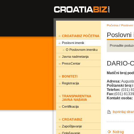
Početna
/
Poslovni 
Poslovni
CROATIABIZ POČETNA
Poslovni imenik
Pronađite poduz
O Poslovnom imeniku
Javna nadmetanja
DARIO-C
PressCentar
Matični broj po
BONITETI
Adresa:
Augusta
Registracija
Poštanski broj i
Telefon:
(031) 8
Fax:
(031) 8133
TRANSPARENTNA
Kontakt osoba:
JAVNA NABAVA
Certifikacija
Isprintaj stra
CROATIABIZ
Zapošljavanje
Natrag
Oglašavanje