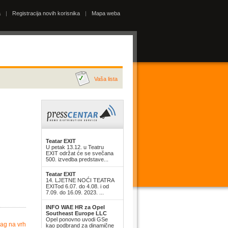
a
|
Registracija novih korisnika
|
Mapa weba
Vaša lista
Teatar EXIT
U petak 13.12. u Teatru
EXIT održat će se svečana
500. izvedba predstave...
Teatar EXIT
14. LJETNE NOĆI TEATRA
EXITod 6.07. do 4.08. i od
7.09. do 16.09. 2023. ...
INFO WAE HR za Opel
Southeast Europe LLC
Opel ponovno uvodi GSe
ag na vrh
kao podbrand za dinamične