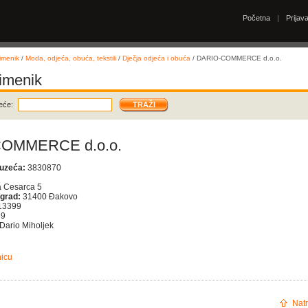
Početna
|
Prijav
imenik
/
Moda, odjeća, obuća, tekstili
/
Dječja odjeća i obuća
/ DARIO-COMMERCE d.o.o.
 imenik
eće:
OMMERCE d.o.o.
duzeća:
3830870
 Cesarca 5
 grad:
31400 Đakovo
13399
99
Dario Miholjek
nicu
Natr