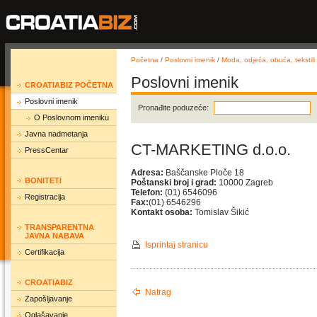
Početna
/
Poslovni imenik
/
Moda, odjeća, obuća, tekstili
Poslovni imenik
CROATIABIZ POČETNA
Poslovni imenik
Pronađite poduzeće:
O Poslovnom imeniku
Javna nadmetanja
CT-MARKETING d.o.o.
PressCentar
Adresa:
Baščanske Ploče 18
BONITETI
Poštanski broj i grad:
10000 Zagreb
Telefon:
(01) 6546096
Registracija
Fax:
(01) 6546296
Kontakt osoba:
Tomislav Šikić
TRANSPARENTNA
JAVNA NABAVA
Isprintaj stranicu
Certifikacija
CROATIABIZ
Natrag
Zapošljavanje
Oglašavanje