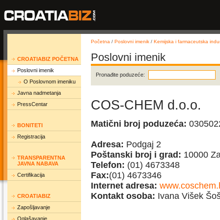
Početna
/
Poslovni imenik
/
Kemijska i farmaceutska indus
Poslovni imenik
CROATIABIZ POČETNA
Poslovni imenik
Pronađite poduzeće:
O Poslovnom imeniku
Javna nadmetanja
COS-CHEM d.o.o.
PressCentar
Matični broj poduzeća:
030502
BONITETI
Registracija
Adresa:
Podgaj 2
Poštanski broj i grad:
10000 Za
TRANSPARENTNA
Telefon:
(01) 4673348
JAVNA NABAVA
Fax:
(01) 4673346
Certifikacija
Internet adresa:
www.coschem.
Kontakt osoba:
Ivana Višek Šoš,
CROATIABIZ
Zapošljavanje
Oglašavanje