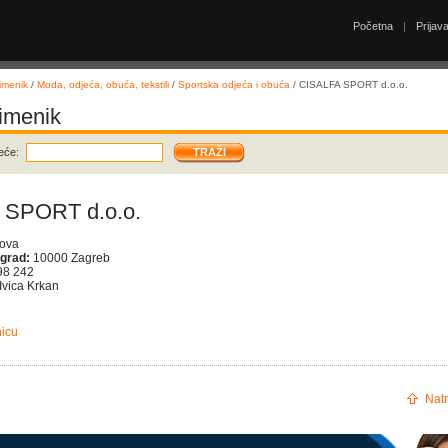
Početna
|
Prijav
imenik
/
Moda, odjeća, obuća, tekstili
/
Sportska odjeća i obuća
/ CISALFA SPORT d.o.o.
 imenik
eće:
 SPORT d.o.o.
ova
 grad:
10000 Zagreb
98 242
Ivica Krkan
nicu
Natr