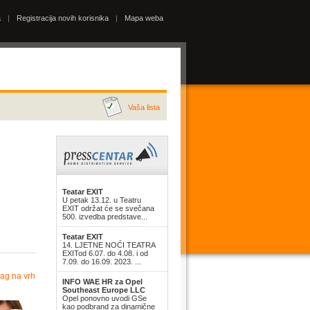
a
|
Registracija novih korisnika
|
Mapa weba
Vaša lista
Teatar EXIT
U petak 13.12. u Teatru
EXIT održat će se svečana
500. izvedba predstave...
Teatar EXIT
14. LJETNE NOĆI TEATRA
EXITod 6.07. do 4.08. i od
7.09. do 16.09. 2023. ...
ag na vrh
INFO WAE HR za Opel
Southeast Europe LLC
Opel ponovno uvodi GSe
kao podbrand za dinamične