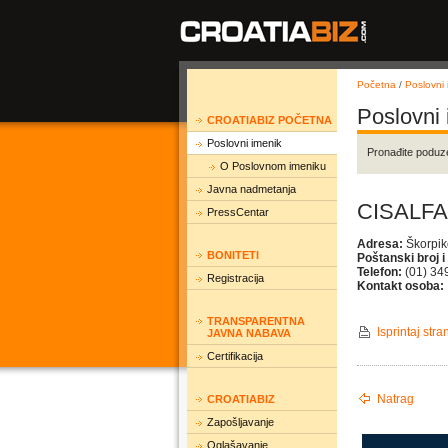
Početna
/
Poslovni 
Poslovni
CROATIABIZ POČETNA
Poslovni imenik
Pronađite poduz
O Poslovnom imeniku
Javna nadmetanja
CISALFA
PressCentar
Adresa:
Škorpik
BONITETI
Poštanski broj i
Telefon:
(01) 34
Registracija
Kontakt osoba:
TRANSPARENTNA
Isprintaj stra
JAVNA NABAVA
Certifikacija
Natrag
CROATIABIZ
Zapošljavanje
Oglašavanje